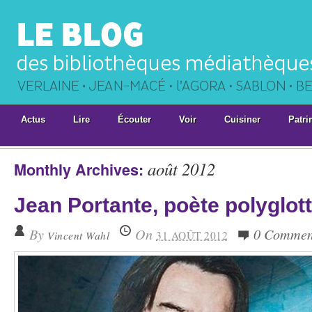
Actus
Lire
Écouter
Voir
Cuisiner
Patri
août 2012
Monthly Archives:
Jean Portante, poète polyglot
By
On
0 Commen
Vincent Wahl
31 AOÛT 2012