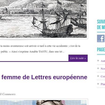
Suiv
de M
la moins aventureuse soit arrivée si tard à cette vie accidentée ; c'est de la
Page
r le public. » Ainsi s'exprime Amable TASTU, dans une let ..
Lire la suite »
Aut
Nos
 femme de Lettres européenne
Con
Pla
0 Comments