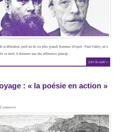
de la libération, perd un de ses plus grands hommes d'esprit : Paul Valéry, né à
s sa mort, il demeure une des références princip ..
Lire la suite »
age : « la poésie en action »
 Comments