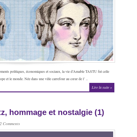
ements politiques, économiques et sociaux, la vie d’Amable TASTU fut celle
ope et le monde. Née dans une ville carrefour au cœur de l’ ..
Lire la suite »
z, hommage et nostalgie (1)
2 Comments