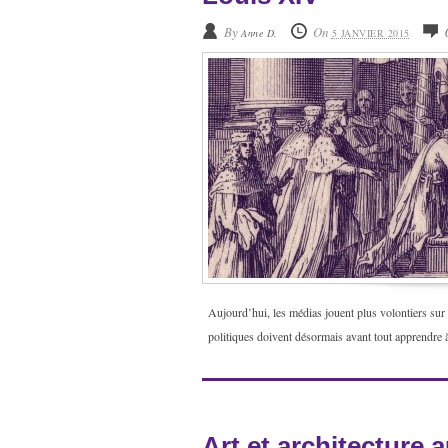
By
On
Anne D.
5 JANVIER 2015
Aujourd’hui, les médias jouent plus volontiers sur
politiques doivent désormais avant tout apprendre à
Art et architecture 