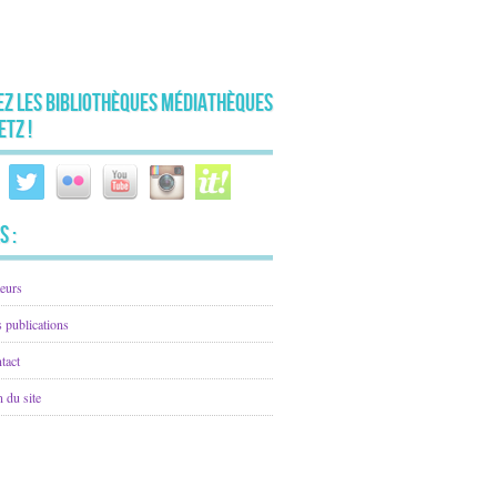
ez les Bibliothèques Médiathèques
etz !
s :
eurs
 publications
tact
n du site