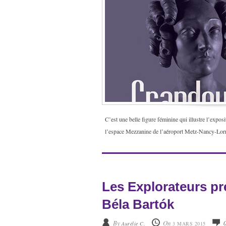
C’est une belle figure féminine qui illustre l’exp
l’espace Mezzanine de l’aéroport Metz-Nancy-Lorrai
Les Explorateurs pr
Béla Bartók
By
On
Aurélie C.
3 MARS 2015