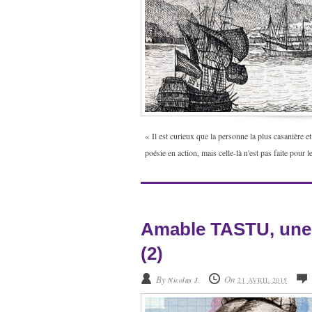
« Il est curieux que la personne la plus casanière et 
poésie en action, mais celle-là n'est pas faite pou
Amable TASTU, une
(2)
By
On
Nicolas J.
21 AVRIL 2015