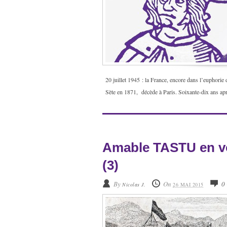
20 juillet 1945 : la France, encore dans l’euphorie 
Sète en 1871, décède à Paris. Soixante-dix ans aprè
Amable TASTU en voy
(3)
By
On
0
Nicolas J.
26 MAI 2015