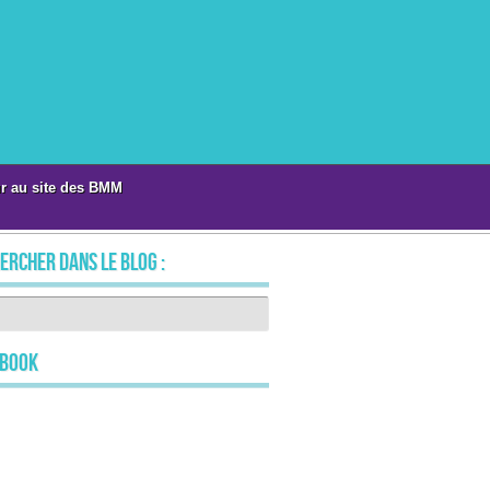
r au site des BMM
ercher dans le blog :
ebook