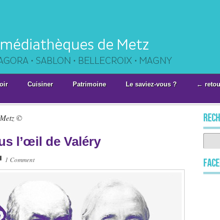
oir
Cuisiner
Patrimoine
Le saviez-vous ?
← retou
rech
 Metz ©
us l’œil de Valéry
1 Comment
Fac