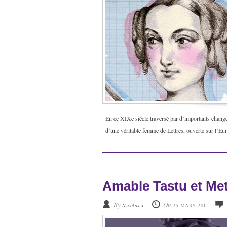
En ce XIXe siècle traversé par d’importants chang
d’une véritable femme de Lettres, ouverte sur l’Eur
Amable Tastu et Met
By
On
Nicolas J.
25 MARS 2015