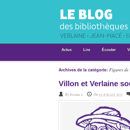
Actus
Lire
Écouter
V
Figures de
Archives de la catégorie:
Villon et Verlaine so
By
On
Nicolas J.
20 JUILLET 2015