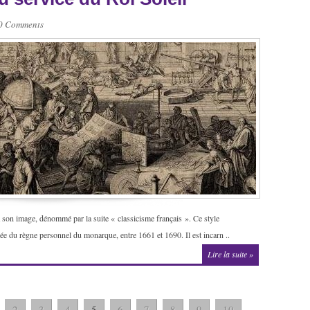
0 Comments
 son image, dénommé par la suite « classicisme français ». Ce style
ée du règne personnel du monarque, entre 1661 et 1690. Il est incarn ..
Lire la suite »
2
3
4
5
6
7
8
9
10