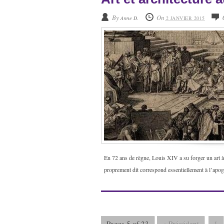
By
On
Anne D.
2 JANVIER 2015
En 72 ans de règne, Louis XIV a su forger un art à
proprement dit correspond essentiellement à l’apog
Pages 5 of 23
« Précédent
1