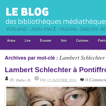
Actus
Lire
Écouter
Voir
Cuisiner
Patri
Lambert Schlechter
Archives par mot-clé :
Lambert Schlechter à Pontiff
By
On
0 Commen
Didier D.
15 JANVIER 2014