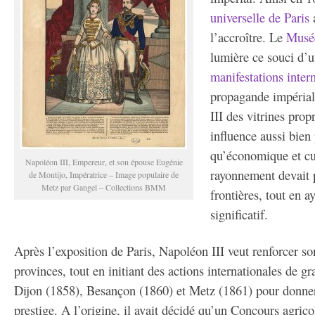
universelle de Paris
a
l’accroître. Le
Musé
lumière ce souci d’ut
manifestations inter
propagande impériale
III des vitrines prop
influence aussi bien 
qu’économique et cul
Napoléon III, Empereur, et son épouse Eugénie
rayonnement devait 
de Montijo, Impératrice – Image populaire de
Metz par Gangel – Collections BMM
frontières, tout en a
significatif.
Après l’exposition de Paris, Napoléon III veut renforcer so
provinces, tout en initiant des actions internationales de gr
Dijon (1858), Besançon (1860) et Metz (1861) pour donner 
prestige. A l’origine, il avait décidé qu’un Concours agricol