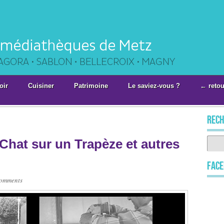
oir
Cuisiner
Patrimoine
Le saviez-vous ?
← retou
rech
 Chat sur un Trapèze et autres
Fac
omments