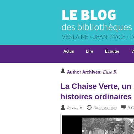
Actus
Lire
Écouter
V
Elise B.
Author Archives:
La Chaise Verte, un
histoires ordinaires
By
On
0 C
Elise B.
15 MAI 2017