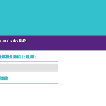
r au site des BMM
ercher dans le blog :
ebook