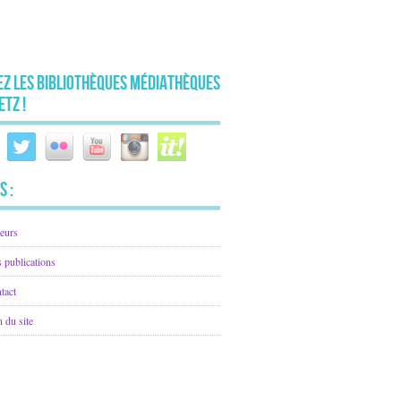
ez les Bibliothèques Médiathèques
etz !
s :
eurs
 publications
tact
n du site