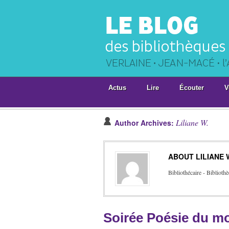
Actus
Lire
Écouter
V
Liliane W.
Author Archives:
ABOUT LILIANE 
Bibliothécaire - Bibliot
Soirée Poésie du m