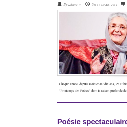
By
On
Liliane W.
17 MARS 2012
Chaque année, depuis maintenant dix ans, les Bibi
"Printemps des Poètes" dont la raison profonde de c
Poésie spectaculair