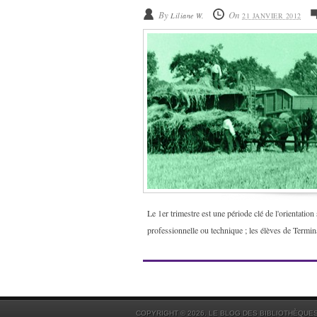
By
On
Liliane W.
21 JANVIER 2012
Le 1er trimestre est une période clé de l'orientation
professionnelle ou technique ; les élèves de Termina
COPYRIGHT © 2026. LE BLOG DES BIBLIOTHÈQUE