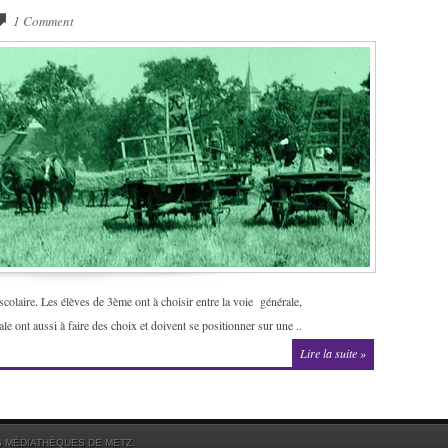
1 Comment
 scolaire. Les élèves de 3ème ont à choisir entre la voie générale,
le ont aussi à faire des choix et doivent se positionner sur une ..
Lire la suite »
S MÉDIATHÈQUES DE METZ.