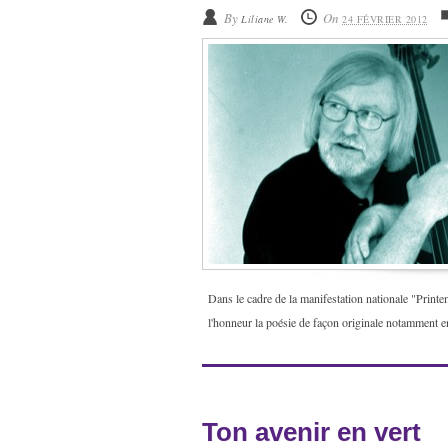
By
On
Liliane W.
24 FÉVRIER 2012
Dans le cadre de la manifestation nationale "Prin
l'honneur la poésie de façon originale notamment e
Ton avenir en vert