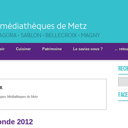
oir
Cuisiner
Patrimoine
Le saviez-vous ?
← retou
rech
W.
Fac
hèques-Médiathèques de Metz
onde 2012