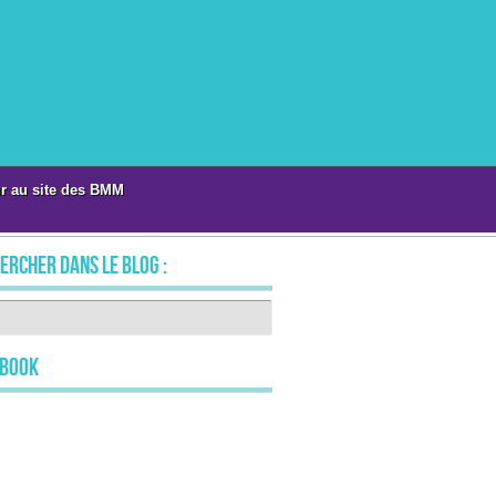
r au site des BMM
ercher dans le blog :
ebook