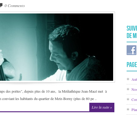
0 Comments
Suiv
de M
Page
Aut
Nos
temps des poètes", depuis plus de 10 ans, la Médiathèque Jean-Macé met à
n conviant les habitants du quartier de Metz-Borny (plus de 80 pe ..
Con
Lire la suite »
Pla