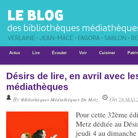
Actus
Lire
Écouter
Voir
Cuisiner
Patri
Désirs de lire, en avril avec le
médiathèques
By
On
Bibliothèques Médiathèques De Metz
28 MAI 
Pour cette 32ème édi
Metz dédiée au Désir
jeudi 4 au dimanche 7