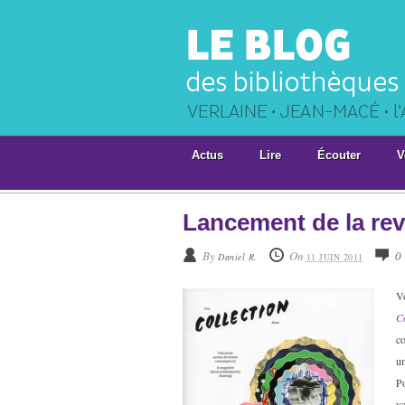
Actus
Lire
Écouter
V
Lancement de la rev
By
On
0
Daniel R.
11 JUIN 2011
V
Co
co
un
P
ve