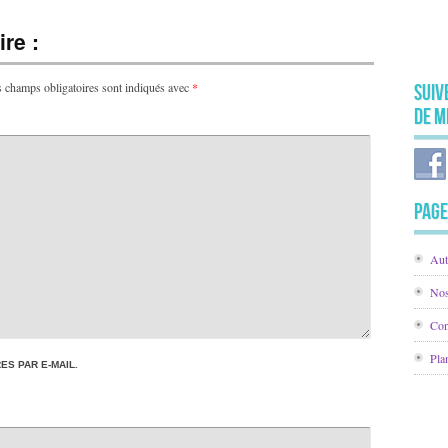
re :
 champs obligatoires sont indiqués avec
*
Suiv
de M
Page
Aut
Nos
Con
Pla
S PAR E-MAIL.