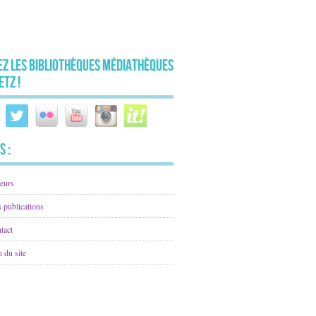
ez les Bibliothèques Médiathèques
etz !
s :
eurs
 publications
tact
n du site