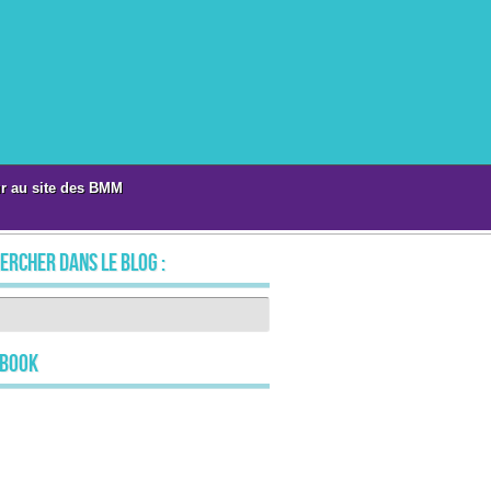
r au site des BMM
ercher dans le blog :
ebook