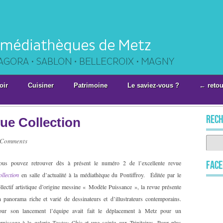
oir
Cuisiner
Patrimoine
Le saviez-vous ?
← retou
rech
ue Collection
 Comments
ous pouvez retrouver dès à présent le numéro 2 de l’excellente revue
Fac
llection
en salle d’actualité à la médiathèque du Pontiffroy. Éditée par le
llectif artistique d’origine messine « Modèle Puissance », la revue présente
 panorama riche et varié de dessinateurs et d’illustrateurs contemporains.
our son lancement l’équipe avait fait le déplacement à Metz pour un
rnissage à la galerie
Toutou Chic
et une soirée aux Trinitaires. Pour plus