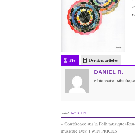
d’
su
Bio
Derniers articles
DANIEL R.
Bibliothécaire - Bibliothèq
Actus
Lire
posted:
,
«
Conférence sur la Folk musique+Ren
musicale avec TWIN PRICKS