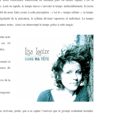
 Lent ou rapide, le tempo laisse s’envoler le temps inéluctablement. Il existe
t de nous faire croire à cette perception : c’est le « tempo rubato », le temps
larité de la pulsation, le rythme devient vaporeux et indistinct. Le tempo
taines notes. Ainsi on interrompt le temps grâce à cette magie.
ette note
e ces 10
ilex.
ionnés et
leuse de
ove de la
longeons
, écrivain, poète, qui a su capter l’univers que le groupe souhaitait installer.