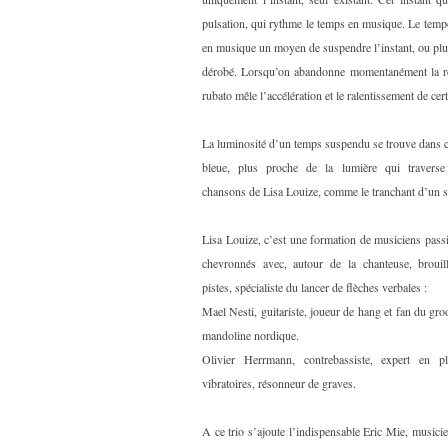
pulsation, qui rythme le temps en musique. Le tempo.
en musique un moyen de suspendre l’instant, ou plutô
dérobé. Lorsqu’on abandonne momentanément la régu
rubato mêle l’accélération et le ralentissement de cer
La luminosité d’un temps suspendu se trouve dans c
bleue, plus proche de la lumière qui travers
chansons de Lisa Louize, comme le tranchant d’un s
Lisa Louize, c’est une formation de musiciens pass
chevronnés avec, autour de la chanteuse, brouil
pistes, spécialiste du lancer de flèches verbales :
Mael Nesti, guitariste, joueur de hang et fan du gro
mandoline nordique.
Olivier Herrmann, contrebassiste, expert en p
vibratoires, résonneur de graves.
A ce trio s’ajoute l’indispensable Eric Mie, musicien