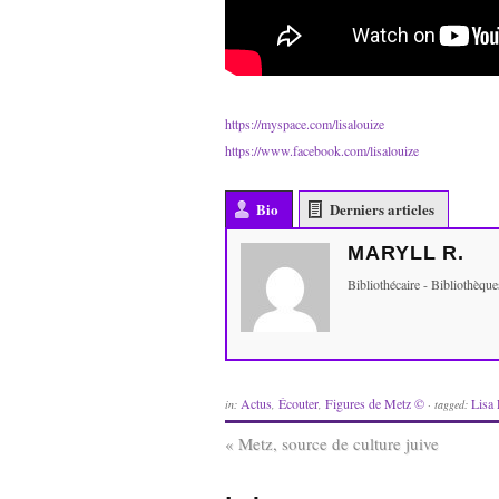
https://myspace.com/lisalouize
https://www.facebook.com/lisalouize
Bio
Derniers articles
MARYLL R.
Bibliothécaire - Bibliothèq
Actus
Écouter
Figures de Metz ©
Lisa 
in:
,
,
· tagged:
«
Metz, source de culture juive