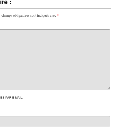
re :
 champs obligatoires sont indiqués avec
*
S PAR E-MAIL.