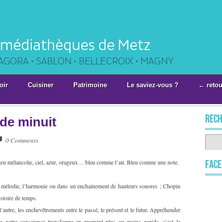
oir
Cuisiner
Patrimoine
Le saviez-vous ?
← retou
rech
 de minuit
0 Comments
leu mélancolie, ciel, azur, orageux… bleu comme l’air. Bleu comme une note.
Fac
a mélodie, l’harmonie ou dans un enchainement de hauteurs sonores ; Chopin
istoire de temps.
l’autre, les enchevêtrements entre le passé, le présent et le futur. Appréhender
 que notre conscience transforme en moment plus ou moins rapide, c’est la