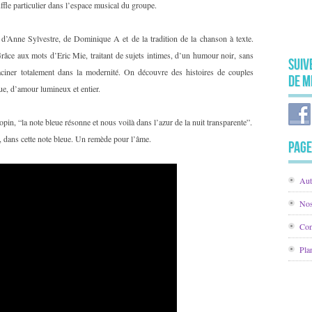
ffle particulier dans l’espace musical du groupe.
on d’Anne Sylvestre, de Dominique A et de la tradition de la chanson à texte.
âce aux mots d’Eric Mie, traitant de sujets intimes, d’un humour noir, sans
Suiv
raciner totalement dans la modernité. On découvre des histoires de couples
de M
rue, d’amour lumineux et entier.
in, “la note bleue résonne et nous voilà dans l’azur de la nuit transparente”.
r, dans cette note bleue. Un remède pour l’âme.
Page
Aut
Nos
Con
Pla