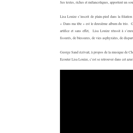
Ses textes, riches et mélancoliques, apportent un sou
Lisa Louize s’inscrit de plain-pied dans la filiati
« Dans ma tête » est le deuxième album du trio. Gr
artifice et sans effet, Lisa Louize réussit à s’en
fissurés, de blessures, de vies asphyxiées, de dispa
George Sand écrivait, à propos de la musique de Chop
Ecouter Lisa Louize, c’est se retrouver dans cet azu