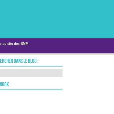
r au site des BMM
ercher dans le blog :
ebook