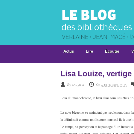
Actus
Lire
Écouter
V
Lisa Louize, vertige
By
On
Maryll R.
6 OCTOBRE 2015
Loin du monochrome, le bleu dans tous ses états : b
La note bleue ne se maintient pas seulement dans l
la définissait comme un discours musical lié à une h
Le temps, sa perception et le passage d’un instant à 
uniquement l’instant, seul existant. Cet instant