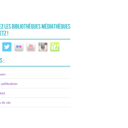
ez les Bibliothèques Médiathèques
etz !
s :
eurs
 publications
tact
n du site