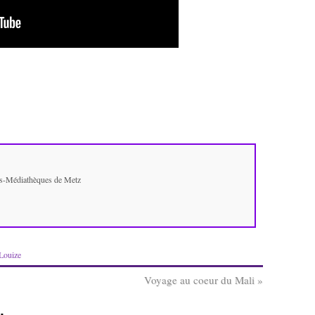
ues-Médiathèques de Metz
Louize
Voyage au coeur du Mali
»