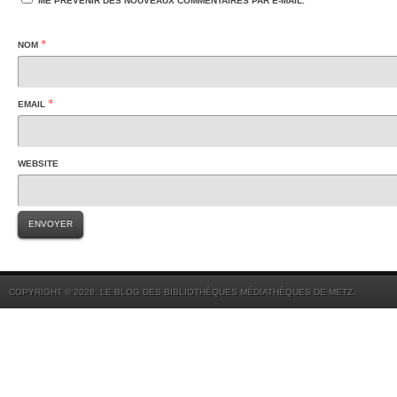
ME PRÉVENIR DES NOUVEAUX COMMENTAIRES PAR E-MAIL.
*
NOM
*
EMAIL
WEBSITE
COPYRIGHT © 2026. LE BLOG DES BIBLIOTHÈQUES MÉDIATHÈQUES DE METZ.