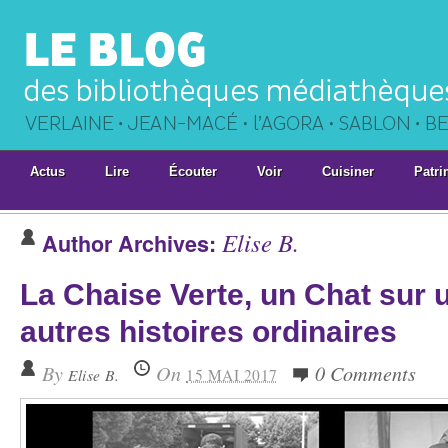
Actus
Lire
Écouter
Voir
Cuisiner
Patri
Elise B.
Author Archives:
La Chaise Verte, un Chat sur 
autres histoires ordinaires
By
On
0 Comments
Elise B.
15 MAI 2017