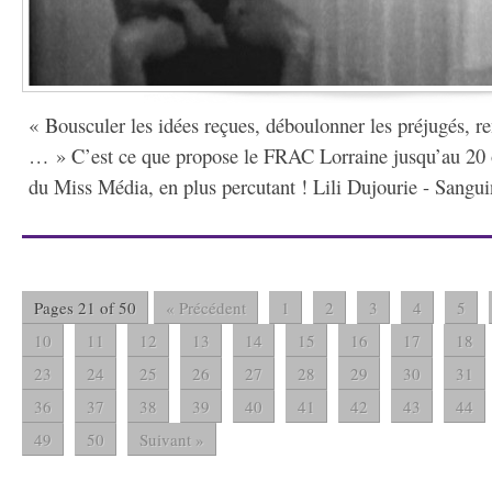
« Bousculer les idées reçues, déboulonner les préjugés, ren
… » C’est ce que propose le FRAC Lorraine jusqu’au 20 
du Miss Média, en plus percutant ! Lili Dujourie - Sanguin
Pages 21 of 50
« Précédent
1
2
3
4
5
10
11
12
13
14
15
16
17
18
23
24
25
26
27
28
29
30
31
36
37
38
39
40
41
42
43
44
49
50
Suivant »