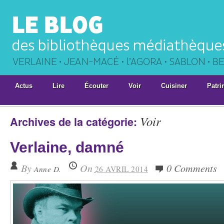
Actus
Lire
Écouter
Voir
Cuisiner
Patri
Voir
Archives de la catégorie:
Verlaine, damné
By
On
0 Comments
Anne D.
26 AVRIL 2014