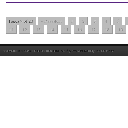
Pages 9 of 20
« Précédent
1
2
3
4
5
11
12
13
14
15
16
17
18
19
COPYRIGHT © 2026. LE BLOG DES BIBLIOTHÈQUES MÉDIATHÈQUES DE METZ.