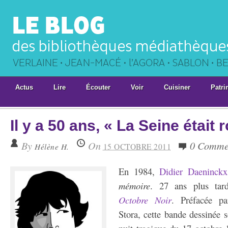
Actus
Lire
Écouter
Voir
Cuisiner
Patri
Il y a 50 ans, « La Seine était
By
On
0 Comme
Hélène H.
15 OCTOBRE 2011
En 1984,
Didier Daeninckx
mémoire
. 27 ans plus tar
Octobre Noir
. Préfacée pa
Stora, cette bande dessinée s