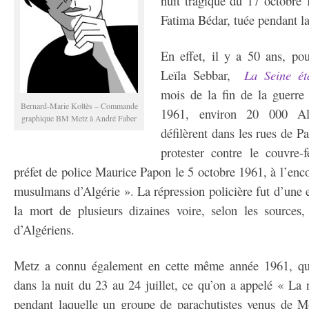
nuit tragique du 17 octobre
Fatima Bédar, tuée pendant la
En effet, il y a 50 ans, po
Leïla Sebbar,
La Seine éta
mois de la fin de la guerre 
Bernard-Marie Koltès – Commande
1961, environ 20 000 Alg
graphique BM Metz à André Faber
défilèrent dans les rues de P
protester contre le couvre-
préfet de police Maurice Papon le 5 octobre 1961, à l’enco
musulmans d’Algérie ». La répression policière fut d’une 
la mort de plusieurs dizaines voire, selon les sources
d’Algériens.
Metz a connu également en cette même année 1961, qu
dans la nuit du 23 au 24 juillet, ce qu’on a appelé « La
pendant laquelle un groupe de parachutistes venus de M