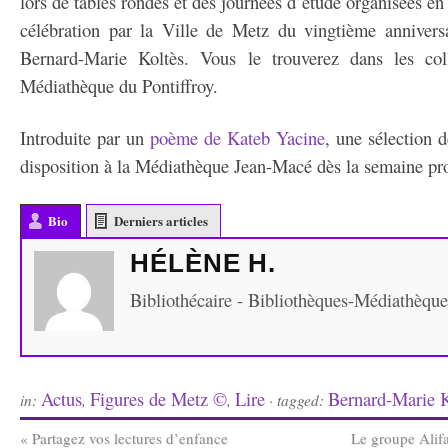
lors de tables rondes et des journées d’étude organisées en
célébration par la Ville de Metz du vingtième anniversa
Bernard-Marie Koltès. Vous le trouverez dans les coll
Médiathèque du Pontiffroy.
Introduite par un
poème de Kateb Yacine
, une sélection 
disposition à la Médiathèque Jean-Macé dès la semaine pr
Bio
Derniers articles
HÉLÈNE H.
Bibliothécaire - Bibliothèques-Médiathèqu
Actus
Figures de Metz ©
Lire
Bernard-Marie K
in:
,
,
· tagged:
«
Partagez vos lectures d’enfance
Le groupe Alifa