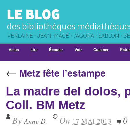
Actus
Lire
Écouter
Voir
Cuisiner
Patri
←
Metz fête l’estampe
La madre del dolos,
Coll. BM Metz
By
On
0
Anne D.
17 MAI 2013