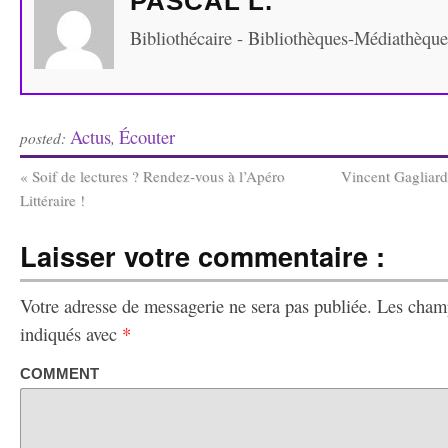
PASCAL L.
Bibliothécaire - Bibliothèques-Médiathèqu
Actus
Écouter
posted:
,
«
Soif de lectures ? Rendez-vous à l’Apéro
Vincent Gagliard
Littéraire !
Laisser votre commentaire :
Votre adresse de messagerie ne sera pas publiée.
Les champ
indiqués avec
*
COMMENT