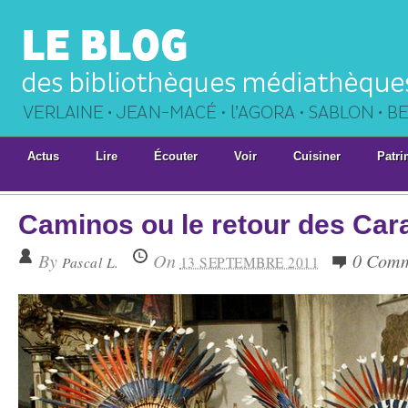
Actus
Lire
Écouter
Voir
Cuisiner
Patri
Caminos ou le retour des Car
By
On
0 Comm
Pascal L.
13 SEPTEMBRE 2011