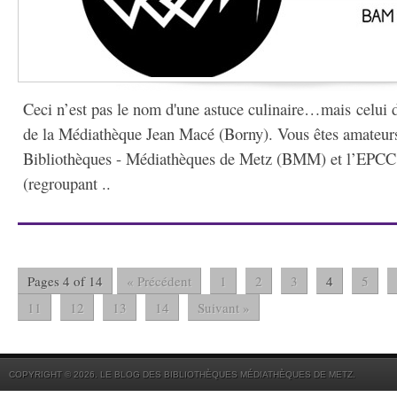
Ceci n’est pas le nom d'une astuce culinaire…mais celui 
de la Médiathèque Jean Macé (Borny). Vous êtes amateur
Bibliothèques - Médiathèques de Metz (BMM) et l’EPCC
(regroupant ..
Pages 4 of 14
« Précédent
1
2
3
4
5
11
12
13
14
Suivant »
COPYRIGHT © 2026. LE BLOG DES BIBLIOTHÈQUES MÉDIATHÈQUES DE METZ.