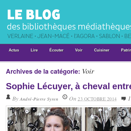
Actus
Lire
Écouter
Voir
Cuisiner
Patri
Voir
Archives de la catégorie:
Sophie Lécuyer, à cheval entr
By
On
1
André-Pierre Syren
23 OCTOBRE 2014