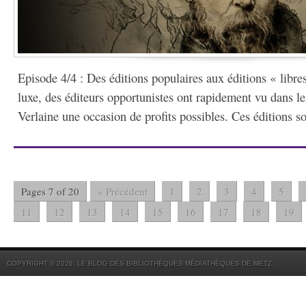
Episode 4/4 : Des éditions populaires aux éditions « libre
luxe, des éditeurs opportunistes ont rapidement vu dans le
Verlaine une occasion de profits possibles. Ces éditions so
Pages 7 of 20
« Précédent
1
2
3
4
5
11
12
13
14
15
16
17
18
19
COPYRIGHT © 2026. LE BLOG DES BIBLIOTHÈQUES MÉDIATHÈQUES DE METZ.