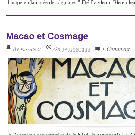
hampe enflammée des digitales." Été fragile du Blé en herb
Macao et Cosmage
By
On
1 Comment
Pascale C.
19 JUIN 2014
A l’occasion des estivales de la Nied, la compagnie La S