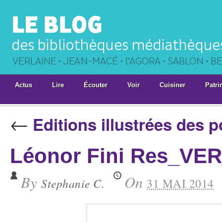
Actus
Lire
Écouter
Voir
Cuisiner
Patri
←
Editions illustrées des 
Léonor Fini Res_VE
By
On
Stephanie C.
31 MAI 2014