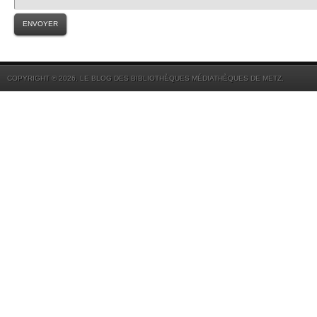
COPYRIGHT © 2026. LE BLOG DES BIBLIOTHÈQUES MÉDIATHÈQUES DE METZ.