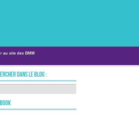
r au site des BMM
ercher dans le blog :
ebook