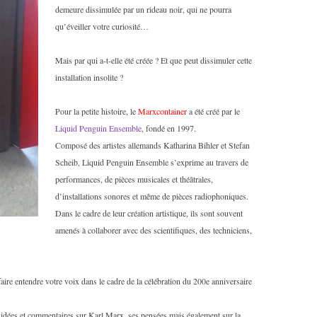
demeure dissimulée par un rideau noir, qui ne pourra
qu’éveiller votre curiosité…
Mais par qui a-t-elle été créée ? Et que peut dissimuler cette
installation insolite ?
Pour la petite histoire, le
Marxcontainer
a été créé par le
Liquid Penguin Ensemble
, fondé en 1997.
Composé des artistes allemands Katharina Bihler et Stefan
Scheib, Liquid Penguin Ensemble s’exprime au travers de
performances, de pièces musicales et théâtrales,
d’installations sonores et même de pièces radiophoniques.
Dans le cadre de leur création artistique, ils sont souvent
amenés à collaborer avec des scientifiques, des techniciens,
 faire entendre votre voix dans le cadre de la célébration du 200e anniversaire
s idées et commentaires sur Karl Marx, ses pensées mais également sur la