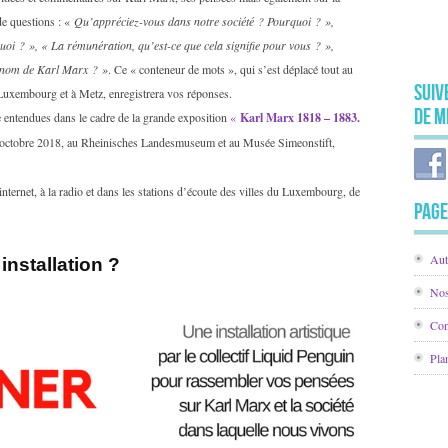
 de questions : «
Qu’appréciez-vous dans notre société ? Pourquoi ? »,
oi ? », « La rémunération, qu’est-ce que cela signifie pour vous ? »,
 nom de Karl Marx ? »
. Ce « conteneur de mots », qui s’est déplacé tout au
Suiv
 Luxembourg et à Metz, enregistrera vos réponses.
de M
re entendues dans le cadre de la grande exposition
«
Karl Marx 1818 – 1883.
 octobre 2018, au Rheinisches Landesmuseum et au Musée Simeonstift,
nternet, à la radio et dans les stations d’écoute des villes du Luxembourg, de
Page
Aut
nstallation ?
Nos
Con
Pla