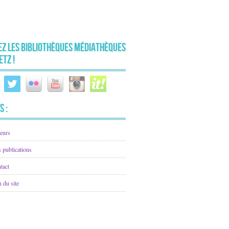
ez les Bibliothèques Médiathèques
etz !
s :
eurs
 publications
tact
n du site