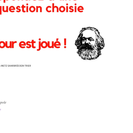
opole
e