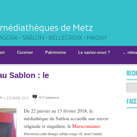
oir
Cuisiner
Patrimoine
Le saviez-vous ?
← retou
rech
au Sablon : le
On
0 Comments
1 FÉVRIER 2018
Fac
Du 22 janvier au 13 février 2018, la
médiathèque du Sablon accueille une œuvre
originale et singulière, le
Marxcontainer
.
Découvrez cette étrange cabine rouge vif, dont l’entrée