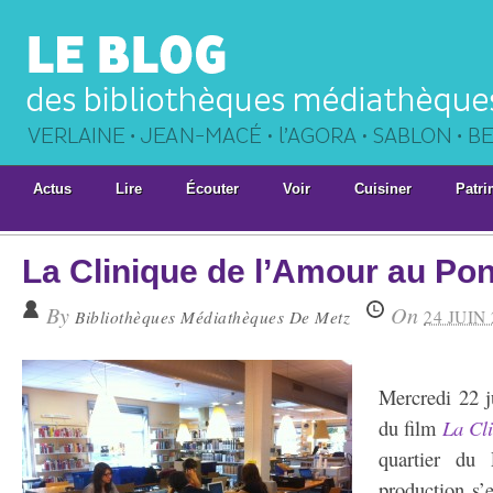
Actus
Lire
Écouter
Voir
Cuisiner
Patri
La Clinique de l’Amour au Pont
By
On
Bibliothèques Médiathèques De Metz
24 JUIN
Mercredi 22 j
du film
La Cl
quartier du 
production s’e