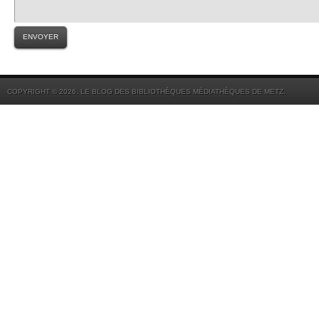
COPYRIGHT © 2026. LE BLOG DES BIBLIOTHÈQUES MÉDIATHÈQUES DE METZ.