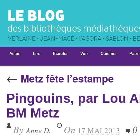
Actus
Lire
Écouter
Voir
Cuisiner
Patri
←
Metz fête l’estampe
Pingouins, par Lou 
BM Metz
By
On
0
Anne D.
17 MAI 2013