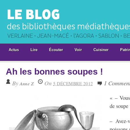
Actus
Lire
Écouter
Voir
Cuisiner
Patri
Ah les bonnes soupes !
By
On
1 Commen
Anne Z
5 DÉCEMBRE 2012
« – Vous
de soupe 
– Avez-v
poissons 