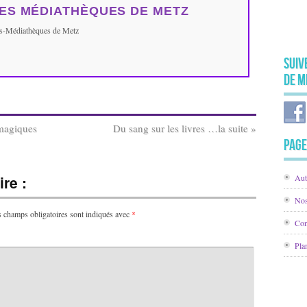
ES MÉDIATHÈQUES DE METZ
ues-Médiathèques de Metz
Suiv
de M
 magiques
Du sang sur les livres …la suite
»
Page
re :
Aut
Nos
 champs obligatoires sont indiqués avec
*
Con
Pla