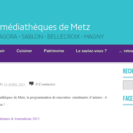
oir
Cuisiner
Patrimoine
Le saviez-vous ?
← retou
rech
On
0 Comments
10 AVRIL 2013
iathèques de Metz, la programmation de rencontres simultanées d’auteurs : 6
Fac
ue !
ttérature & Journalisme 2013