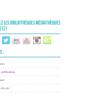
ez les Bibliothèques Médiathèques
etz !
s :
eurs
 publications
tact
n du site