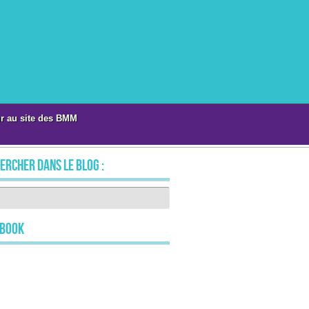
r au site des BMM
ercher dans le blog :
ebook