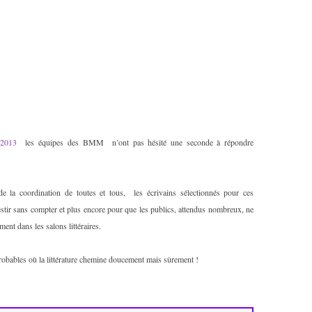
me 2013
les équipes des BMM n’ont pas hésité une seconde à répondre
de la coordination de toutes et tous, les écrivains sélectionnés pour ces
estir sans compter et plus encore pour que les publics, attendus nombreux, ne
ent dans les salons littéraires.
probables où la littérature chemine doucement mais sûrement !