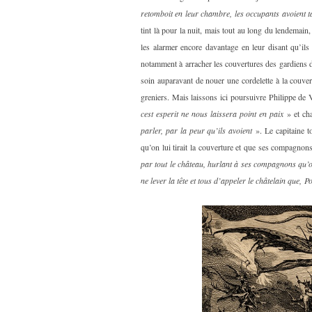
retomboit en leur chambre, les occupants avoient t
tint là pour la nuit, mais tout au long du lendemain,
les alarmer encore davantage en leur disant qu’ils
notamment à arracher les couvertures des gardiens dur
soin auparavant de nouer une cordelette à la couver
greniers. Mais laissons ici poursuivre Philippe de
cest esperit ne nous laissera point en paix
» et ch
parler, par la peur qu’ils avoient
». Le capitaine t
qu’on lui tirait la couverture et que ses compagnons
par tout le château, hurlant à ses compagnons qu’on 
ne lever la tête et tous d’appeler le châtelain que, Po