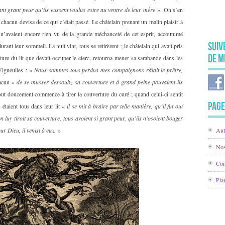
ant grant peur qu’ils eussent voulus estre au ventre de leur mère
». On s’en
 chacun devisa de ce qui c’était passé. Le châtelain prenant un malin plaisir à
 n’avaient encore rien vu de la grande méchanceté de cet esprit, accoutumé
Suiv
ant leur sommeil. La nuit vint, tous se retirèrent ; le châtelain qui avait pris
de M
ture du lit que devait occuper le clerc, retourna mener sa sarabande dans les
 Vigneulles : «
Nous sommes tous perdus mes compaignons râlait le prêtre,
acun «
de se musser dessoubz sa couverture et à grand peine pouvaient-ils
out doucement commence à tirer la couverture du curé ; quand celui-ci sentit
Page
 étaient tous dans leur lit «
il se mit à braire par telle manière, qu’il fut ouï
luy tiroit sa couverture, tous avoient si grant peur, qu’ils n’osoient bouger
ur Dieu, il venist à eux.
»
Aut
Nos
Con
Pla