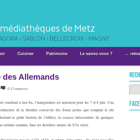
oir
Cuisiner
Patrimoine
Le saviez-vous ?
← retou
rech
te des Allemands
0 Comments
nds
touchent à leur fin, l’inauguration est annoncée pour les 7 et 8 juin. Une
Fac
architecture de la dernière conservée des douze portes que comptait la cité
strant la petite histoire de l’édifice, la cocasse mésaventure de quelques
une certaine semaine, dans les dernières années du XVe siècle.
 chroniqueur messin (1471-1527) et auteur, entre autres, des
Cent nouvelles