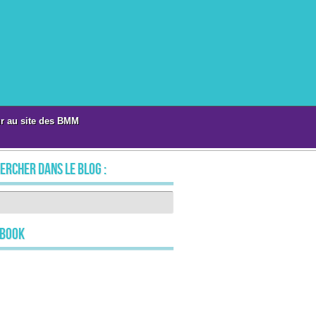
r au site des BMM
ercher dans le blog :
ebook