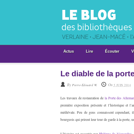
Actus
Lire
Écouter
V
Le diable de la por
By
On
Pierre-Édouard W.
5 JUIN 2014
Les travaux de restauration de
la Porte des Allema
première exposition présente et l’historique et l’
médiévale. Peu de gens connaissent cependant, illu
bourgeois qui prirent leur tour de garde à la porte, 
L’histoire est racontée par
Philippe de Vigneulles
,