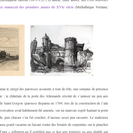
eux manuscrit des premières années du XVIe siècle
(Médiathèque Verlaine,
mme le clergé des paroisses assurent, à tour de rôle, une semaine de présence
inte ; le châtelain de la porte des Allemands résolut de s’amuser un peu aux
de Saint Gorgon (paroisse disparue en 1769, lors de la construction de l’aile
onversation avait habilement été amenée, sur un mauvais esprit hantant la porte
e, puis chacun s’en fut coucher, d’aucuns assez peu rassurés. Le malicieux
mena grand vacarme en faisant rouler des boulets de serpentine sur le plancher
 d’eux
« tellement qu’il sembloit que ce fust ung tonnoire ou ung deable qui