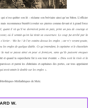
qui n’ose quitter son lit – réclame son bréviaire ainsi qu’un bâton. L’officier
re mais recommence bientôt à rouler ses pierres comme devant et à grand force
l, quant il vit qu’il ne dormiroit point en paix, print un peu de courage et
ostez où il sentait qu’on lui tirait sa couverture. Le coup fut arrêté par la
 s’écrier : ‘Ho ho ! Je l’ay estains dessus les ongles ; car n’y voyant goutte,
ou les ongles de quelque diable. Ce qu’entendant, le capitaine et le chastelain
e la nuit se passa ainsi en peur et fremizon, sans qu’ils puissent oncques
cité et quand la supercherie fut à son tour éventée
« Dieu sceit la risée et la
aroisses et parmi les châtelains et capitaines des portes, car tous appelaient
ui avoit attain le deable sur les ongles
».
bliothèques-Médiathèques de Metz.
ARD W.