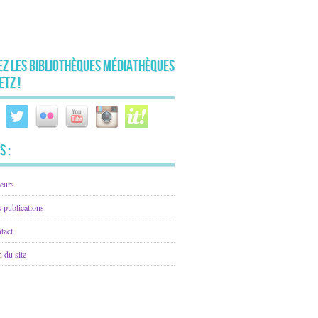
ez les Bibliothèques Médiathèques
etz !
s :
eurs
 publications
tact
n du site