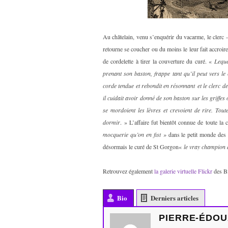
Au châtelain, venu s’enquérir du vacarme, le clerc – 
retourne se coucher ou du moins le leur fait accroi
de cordelette à tirer la couverture du curé. «
Leque
prenant son baston, frappe tant qu’il peut vers le c
corde tendue et rebondit en résonnant et le clerc de
il cuidait avoir donné de son baston sur les griffes 
se mordoient les lèvres et crevoient de rire. Tout
dormir
. » L’affaire fut bientôt connue de toute la 
mocquerie qu’on en fist »
dans le petit monde des p
désormais le curé de St Gorgon«
le vray champion q
Retrouvez également
la galerie virtuelle Flickr
des Bi
Bio
Derniers articles
PIERRE-ÉDOU