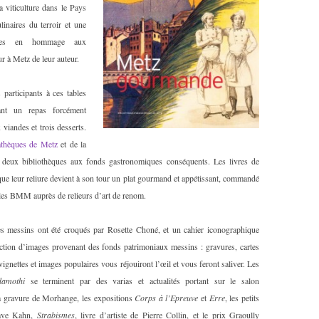
 viticulture dans le Pays
linaires du terroir et une
ées en hommage aux
r à Metz de leur auteur.
 participants à ces tables
uant un repas forcément
viandes et trois desserts.
athèques de Metz
et de la
 deux bibliothèques aux fonds gastronomiques conséquents. Les livres de
que leur reliure devient à son tour un plat gourmand et appétissant, commandé
les BMM auprès de relieurs d’art de renom.
s messins ont été croqués par Rosette Choné, et un cahier iconographique
ection d’images provenant des fonds patrimoniaux messins : gravures, cartes
ignettes et images populaires vous réjouiront l’œil et vous feront saliver. Les
amothi
se terminent par des varias et actualités portant sur le salon
la gravure de Morhange, les expositions
Corps à l’Epreuve
et
Erre
, les petits
tave Kahn,
Strabismes
, livre d’artiste de Pierre Collin, et le prix Graoully