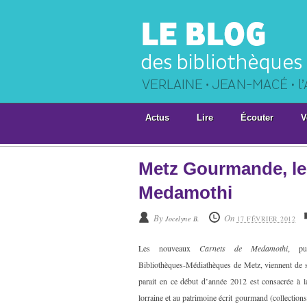
Actus
Lire
Écouter
V
Metz Gourmande, le
Medamothi
By
On
Jocelyne B.
17 FÉVRIER 2012
Les nouveaux
Carnets de Medamothi
, pu
Bibliothèques-Médiathèques de Metz, viennent de s
parait en ce début d’année 2012 est consacrée à 
lorraine et au patrimoine écrit gourmand (collections