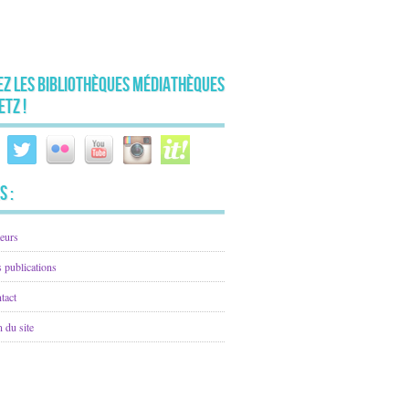
ez les Bibliothèques Médiathèques
etz !
s :
eurs
 publications
tact
n du site