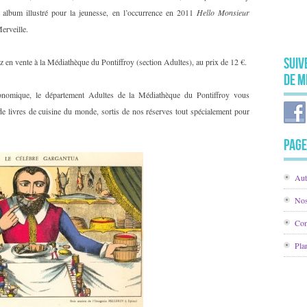
album illustré pour la jeunesse, en l’occurrence en 2011
Hello Monsieur
erveille.
Suiv
z en vente à la Médiathèque du Pontiffroy (section Adultes), au prix de 12 €.
de M
tronomique, le département Adultes de la Médiathèque du Pontiffroy vous
 de livres de cuisine du monde, sortis de nos réserves tout spécialement pour
Page
Aut
Nos
Con
Pla