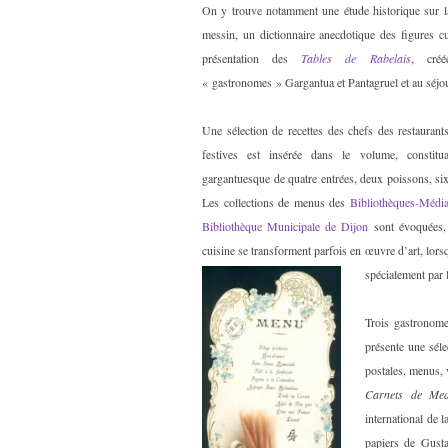
On y trouve notamment une étude historique sur la
messin, un dictionnaire anecdotique des figures cu
présentation des
Tables de Rabelais
, cré
« gastronomes » Gargantua et Pantagruel et au séjou
Une sélection de recettes des chefs des restaurants
festives est insérée dans le volume, constit
gargantuesque de quatre entrées, deux poissons, six 
Les collections de menus des
Bibliothèques-Médi
Bibliothèque Municipale de Dijon
sont évoquées,
cuisine se transforment parfois en œuvre d’art, lors
spécialement par 
Trois gastronome
présente une sél
postales, menus, v
Carnets de Med
international de 
papiers de Gus