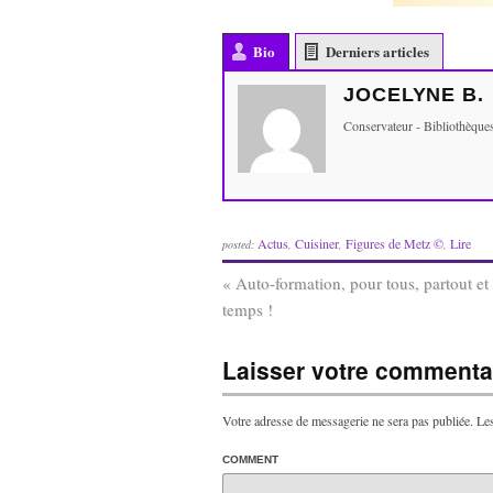
Bio
Derniers articles
JOCELYNE B.
Conservateur - Bibliothèqu
Actus
Cuisiner
Figures de Metz ©
Lire
posted:
,
,
,
«
Auto-formation, pour tous, partout et 
temps !
Laisser votre commentai
Votre adresse de messagerie ne sera pas publiée.
Les
COMMENT