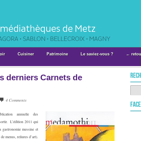
oir
Cuisiner
Patrimoine
Le saviez-vous ?
← retou
rech
s derniers Carnets de
4 Comments
Fac
blication annuelle des
ortir. L’édition 2011 qui
la gastronomie messine et
 de menus, reliures d’art).