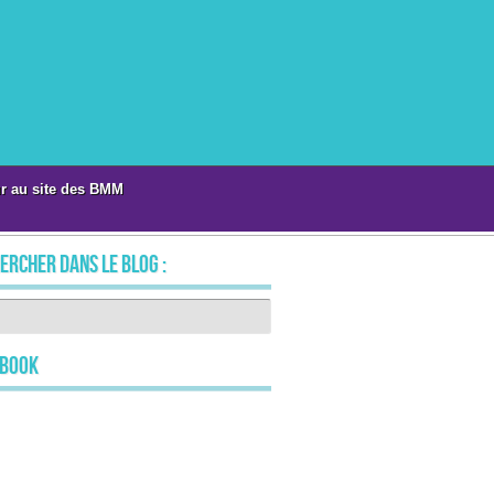
r au site des BMM
ercher dans le blog :
ebook