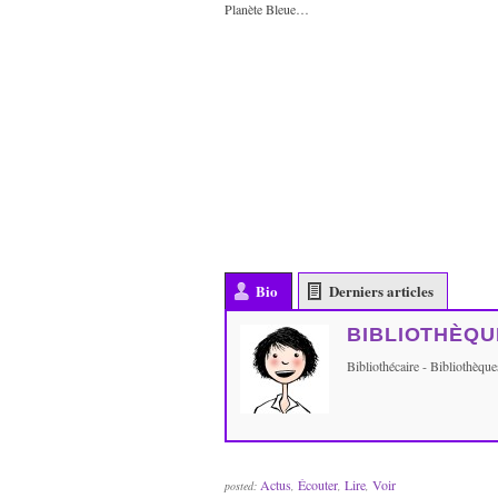
Planète Bleue…
Bio
Derniers articles
BIBLIOTHÈQU
Bibliothécaire - Bibliothèq
Actus
Écouter
Lire
Voir
posted:
,
,
,