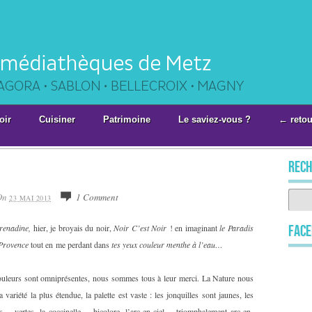
oir
Cuisiner
Patrimoine
Le saviez-vous ?
← retou
rech
On
1 Comment
23 MAI 2013
grenadine,
hier, je broyais du noir,
Noir C’est Noir
! en imaginant
le Paradis
Fac
e Provence
tout en me perdant dans
tes yeux couleur menthe à l’eau…
ouleurs sont omniprésentes, nous sommes tous à leur merci. La Nature nous
la variété la plus étendue, la palette est vaste : les jonquilles sont jaunes, les
es… vertes, la coccinelle… bicolore, l’arc-en-ciel… triomphalement arc-en-