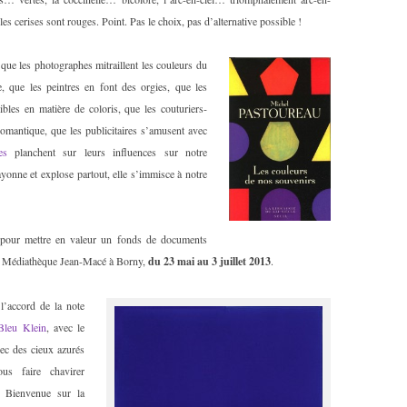
t les cerises sont rouges. Point. Pas le choix, pas d’alternative possible !
que les photographes mitraillent les couleurs du
, que les peintres en font des orgies, que les
ibles en matière de coloris, que les couturiers-
i romantique, que les publicitaires s’amusent avec
es
planchent sur leurs influences sur notre
yonne et explose partout, elle s’immisce à notre
 pour mettre en valeur un fonds de documents
la Médiathèque Jean-Macé à Borny,
du 23 mai au 3 juillet 2013
.
l’accord de la note
Bleu Klein
, avec le
vec des cieux azurés
s faire chavirer
! Bienvenue sur la