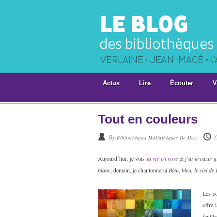
Actus
Lire
Écouter
V
Tout en couleurs
By
Bibliothèques Médiathèques De Metz
Aujourd’hui, je vois
la vie en rose
et
j’ai le cœur 
blanc
, demain, je chantonnerai
Bleu, bleu, le ciel d
Les c
offre 
feuill