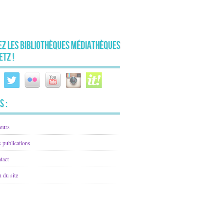
ez les Bibliothèques Médiathèques
etz !
s :
eurs
 publications
tact
n du site