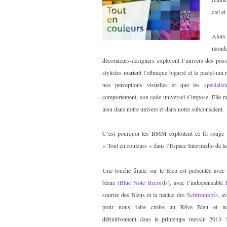
ciel e
Alors 
monde
décorateurs-designers explorent l’univers des poss
stylistes marient l’ethnique bigarré et le pastel-un
nos perceptions visuelles et que les
spécialist
comportement, son code universel s’impose. Elle ra
insu dans notre univers et dans notre subconscient.
C’est pourquoi les BMM exploitent ce fil rouge
« Tout en couleurs » dans l’Espace Intermedio de 
Une touche finale sur le
Bleu
est présentée avec 
bleue (
Blue Note Records
), avec l’indispensable
sourire des Bleus et la malice des
Schtroumpfs
, a
pour nous faire croire au Rêve Bleu et nou
définitivement dans le printemps messin 2013 