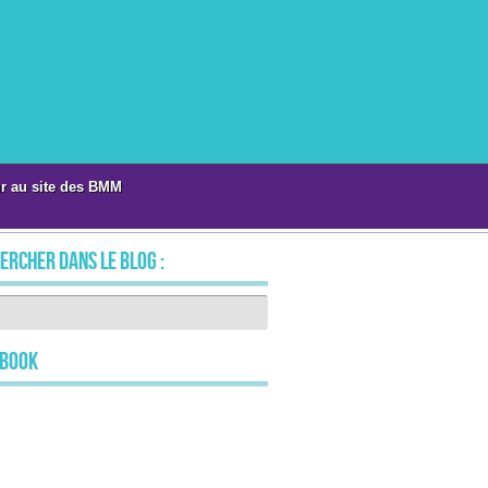
r au site des BMM
ercher dans le blog :
ebook