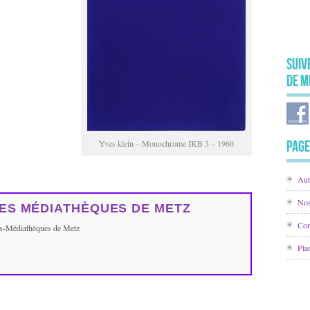
Suiv
de M
Yves klein – Monochrome IKB 3 – 1960
Page
Aut
Nos
ES MÉDIATHÈQUES DE METZ
Con
ues-Médiathèques de Metz
Pla