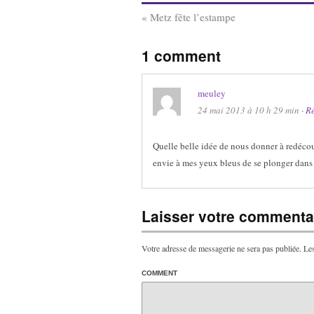
«
Metz fête l’estampe
1 comment
meuley
24 mai 2013 à 10 h 29 min
·
R
Quelle belle idée de nous donner à redécou
envie à mes yeux bleus de se plonger dans
Laisser votre commentai
Votre adresse de messagerie ne sera pas publiée.
Les
COMMENT