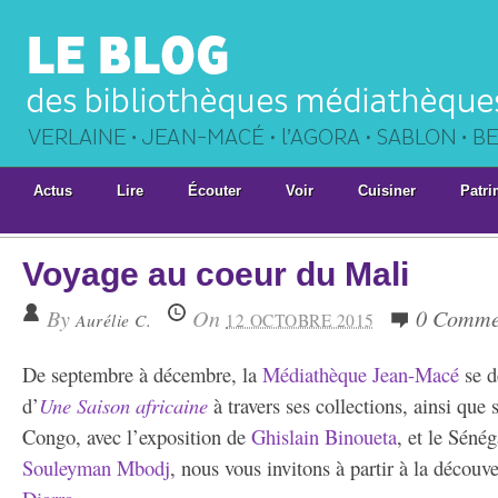
Actus
Lire
Écouter
Voir
Cuisiner
Patri
Voyage au coeur du Mali
By
On
0 Comme
Aurélie C.
12 OCTOBRE 2015
De septembre à décembre, la
Médiathèque Jean-Macé
se d
d’
Une
Saison africaine
à travers ses collections, ainsi que
Congo, avec l’exposition de
Ghislain Binoueta
, et le Sénég
Souleyman Mbodj
, nous vous invitons à partir à la décou