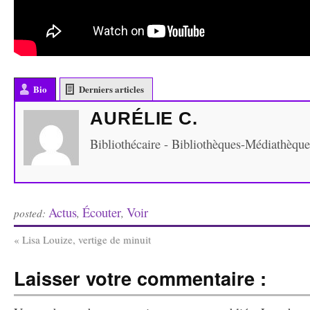
Bio
Derniers articles
AURÉLIE C.
Bibliothécaire - Bibliothèques-Médiathèqu
Actus
Écouter
Voir
posted:
,
,
«
Lisa Louize, vertige de minuit
Laisser votre commentaire :