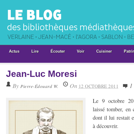
Actus
Lire
Écouter
Voir
Cuisiner
Patri
Jean-Luc Moresi
By
On
1
Pierre-Édouard W.
12 OCTOBRE 2011
Le 9 octobre 20
laissé tomber, en 
dont il lui restait
à découvrir.