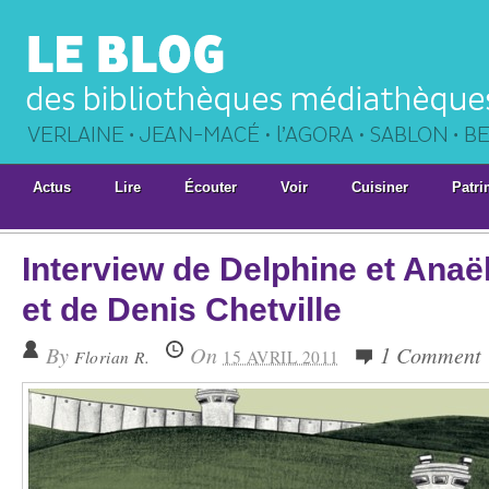
Actus
Lire
Écouter
Voir
Cuisiner
Patri
Interview de Delphine et Ana
et de Denis Chetville
By
On
1 Comment
Florian R.
15 AVRIL 2011