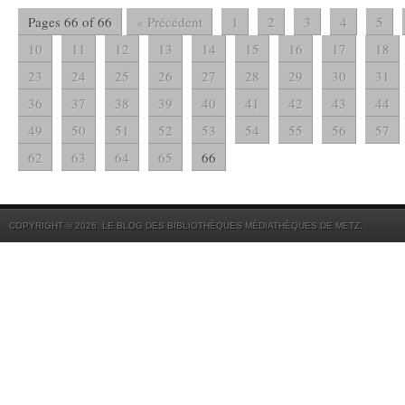
Pages 66 of 66
« Précédent
1
2
3
4
5
10
11
12
13
14
15
16
17
18
23
24
25
26
27
28
29
30
31
36
37
38
39
40
41
42
43
44
49
50
51
52
53
54
55
56
57
62
63
64
65
66
COPYRIGHT © 2026. LE BLOG DES BIBLIOTHÈQUES MÉDIATHÈQUES DE METZ.