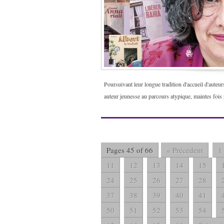
Poursuivant leur longue tradition d'accueil d'auteu
auteur jeunesse au parcours atypique, maintes fois
Pages 45 of 66
« Précédent
1
11
12
13
14
15
24
25
26
27
28
37
38
39
40
41
50
51
52
53
54