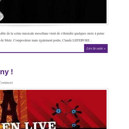
ble de la scène musicale mosellane vient de s'éteindre quelques mois à peine
nal de Metz. Compositeur mais également poète, Claude LEFEBVRE ..
Lire la suite »
ny !
Comment