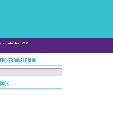
r au site des BMM
ercher dans le blog :
ebook