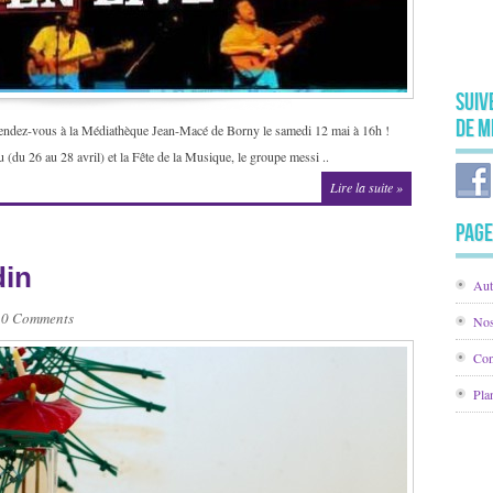
Suiv
de M
s rendez-vous à la Médiathèque Jean-Macé de Borny le samedi 12 mai à 16h !
 (du 26 au 28 avril) et la Fête de la Musique, le groupe messi ..
Lire la suite »
Page
din
Aut
0 Comments
Nos
Con
Pla