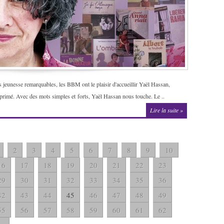
rs jeunesse remarquables, les BBM ont le plaisir d'accueillir Yaël Hassan,
 primé. Avec des mots simples et forts, Yaël Hassan nous touche. Le ..
Lire la suite »
2
3
4
5
6
7
8
9
10
16
17
18
19
20
21
22
23
29
30
31
32
33
34
35
36
42
43
44
45
46
47
48
49
55
56
57
58
59
60
61
62