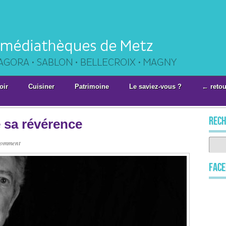
oir
Cuisiner
Patrimoine
Le saviez-vous ?
← retou
rech
e sa révérence
omment
Fac