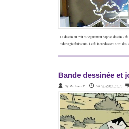
Le dessin au trait est également baptisé dessin « fil
sidérurgie finissante. Le fil incandescent sorti des 
Bande dessinée et 
By
On
Marianne V.
26 AVRIL 2012