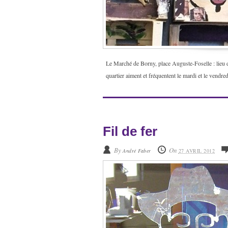
Le Marché de Borny, place Auguste-Foselle : lieu de
quartier aiment et fréquentent le mardi et le vendr
Fil de fer
By
On
André Faber
27 AVRIL 2012