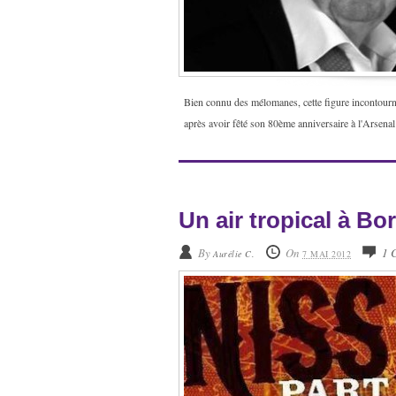
Bien connu des mélomanes, cette figure incontourna
après avoir fêté son 80ème anniversaire à l'Arse
Un air tropical à Bor
By
On
1 
Aurélie C.
7 MAI 2012