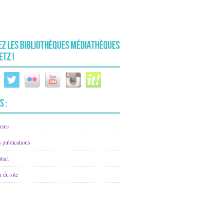
ez les Bibliothèques Médiathèques
etz !
s :
eurs
 publications
tact
n du site