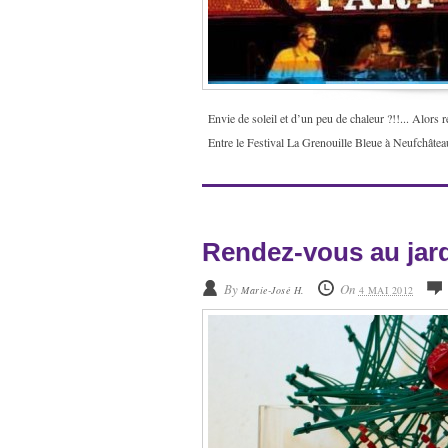
Envie de soleil et d’un peu de chaleur ?!!... Alor
Entre le Festival La Grenouille Bleue à Neufchâteau
Rendez-vous au jar
By
On
Marie-José H.
4 MAI 2012