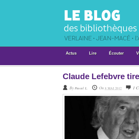
Actus
Lire
Écouter
V
Claude Lefebvre tir
By
On
1 C
Pascal L.
8 MAI 2012