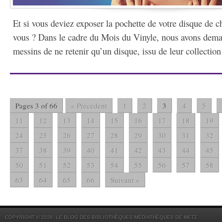
Et si vous deviez exposer la pochette de votre disque de ch
vous ? Dans le cadre du Mois du Vinyle, nous avons dem
messins de ne retenir qu’un disque, issu de leur collection
Pages 3 of 66
« Précédent
1
2
3
4
5
11
12
13
14
15
16
17
18
19
24
25
26
27
28
29
30
31
32
37
38
39
40
41
42
43
44
45
50
51
52
53
54
55
56
57
58
63
64
65
66
Suivant »
COPYRIGHT © 2026. LE BLOG DES BIBLIOTHÈQUES MÉDIATHÈQUES DE METZ.