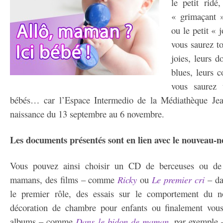
le petit ridé,
« grimaçant »
ou le petit « 
vous saurez t
joies, leurs d
blues, leurs c
vous saurez 
bébés… car l’Espace Intermedio de la Médiathèque Jea
naissance du 13 septembre au 6 novembre.
Les documents présentés sont en lien avec le nouveau-né
Vous pouvez ainsi choisir un CD de berceuses ou de 
mamans, des films – comme
Ricky
ou
Le premier cri
– da
le premier rôle, des essais sur le comportement du no
décoration de chambre pour enfants ou finalement vou
albums – comme
Dans le bidon de maman
, par exemple 