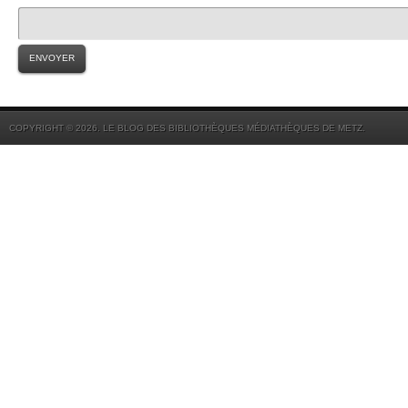
COPYRIGHT © 2026. LE BLOG DES BIBLIOTHÈQUES MÉDIATHÈQUES DE METZ.