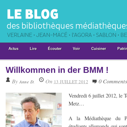
Actus
Lire
Écouter
Voir
Cuisiner
Patri
Willkommen in der BMM !
By
On
0 Comment
Anne D.
13 JUILLET 2012
Vendredi 6 juillet 2012, le T
Metz…
A la Médiathèque du Po
étudiants allemands qui sont