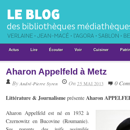
Actus
Lire
Écouter
Voir
Cuisiner
Patri
Aharon Appelfeld à Metz
By
On
0 Com
André-Pierre Syren
25 MAI 2013
Littérature & Journalisme
Aharon APPELFE
présente
Aharon Appelfeld est né en 1932 à
Czernowitz en Bucovine (Roumanie).
Ses parents, des juifs assimilés