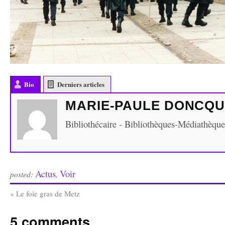
Bio
Derniers articles
MARIE-PAULE DONCQ
Bibliothécaire - Bibliothèques-Médiathèqu
Actus
Voir
posted:
,
«
Le foie gras de Metz
5 comments