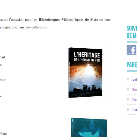
 aussi l’occasion pour les
Bibliothèques-
Médiathèques de Metz
de vous
n
disponible dans nos collections.
Suiv
de M
ent
Page
e
Aut
vier
Nos
d
Con
Pla
Paul