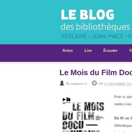
Actus
Lire
Écouter
V
Le Mois du Film Do
By
On
Stephanie C.
22 NOVEMBRE 201
Pour sa qua
rendez-vous
Du
01 au 
bibliothèque