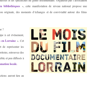
ichesses et les spécificités du genre documentaire. Organisée par l’association
n bibliothèques
», cette manifestation de niveau national propose une
on originale, des moments d’échanges et de convivialité autour des films
ne ?
cipe à cet évènement,
s en Lorraine
». Cet
t de représenter les
ritoire, retrouvez des
lic et peu diffusés à
mation locale.
ctions auront lieu au