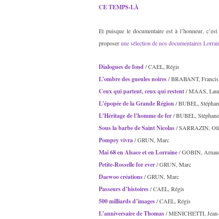
CE TEMPS-LÀ
Et puisque le documentaire est à l’honneur, c’est
proposer
une sélection de nos documentaires Lorrai
Dialogues de fond
/ CAEL, Régis
L’ombre des gueules noires
/ BRABANT, Francis
Ceux qui partent, ceux qui restent
/ MAAS, Laur
L’épopée de la Grande Région
/ BUBEL, Stéphan
L’Héritage de l’homme de fer
/ BUBEL, Stéphane
Sous la barbe de Saint Nicolas
/ SARRAZIN, Oli
Pompey vivra
/ GRUN, Marc
Mai 68 en Alsace et en Lorraine
/ GOBIN, Arnau
Petite-Rosselle for ever
/ GRUN, Marc
Daewoo créations
/ GRUN, Marc
Passeurs d’histoires
/ CAEL, Régis
500 milliards d’images
/ CAEL, Régis
L’anniversaire de Thomas
/ MENICHETTI, Jean-