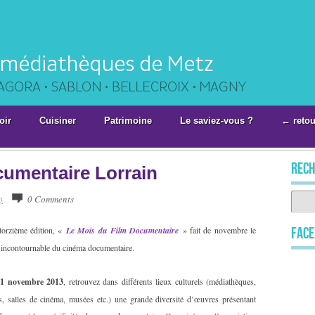
oir
Cuisiner
Patrimoine
Le saviez-vous ?
← retou
rech
cumentaire Lorrain
0 Comments
3
torzième édition, «
Le Mois du Film Documentaire
» fait de novembre le
Fac
 incontournable du cinéma documentaire.
31 novembre 2013
, retrouvez dans différents lieux culturels (médiathèques,
s, salles de cinéma, musées etc.) une grande diversité d’œuvres présentant