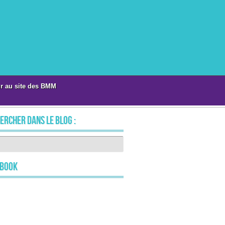
r au site des BMM
ercher dans le blog :
ebook