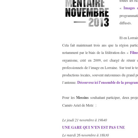
toutes les r
«
Images e
programmati
diffusés.
Et en Lorrai
Cela fait maintenant trois ans que la région parti
notamment par le biais de la fédération des «
Film
organisme, créé en 2009, est chargé de réunir e
professionnels de l’image en Lorraine. Sur tout le ter
productions locales, souvent méconnues du grand pub
l’antenne.
Découvrez ici l’ensemble de la program
Pour les
Messins
souhaitant participer, deux proje
Caméo Ariel de Metz :
Le jeudi 21 novembre à 19h40
UNE GARE QUI N’EN EST PAS UNE
Le mardi 26 novembre à 18h30