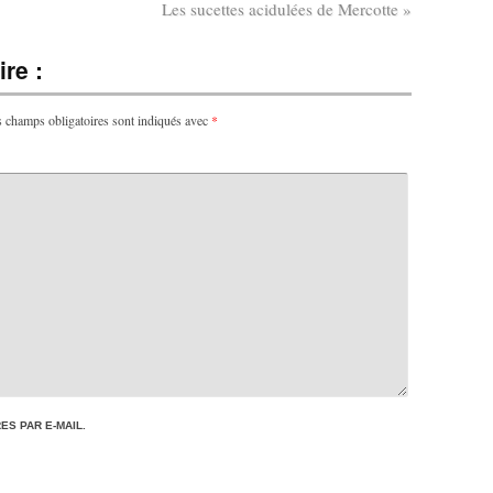
Les sucettes acidulées de Mercotte
»
re :
 champs obligatoires sont indiqués avec
*
S PAR E-MAIL.