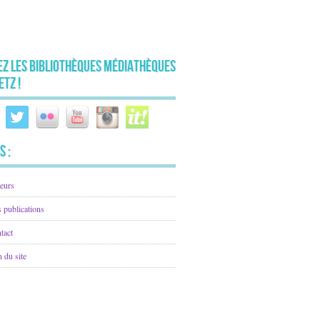
ez les Bibliothèques Médiathèques
etz !
s :
eurs
 publications
tact
n du site