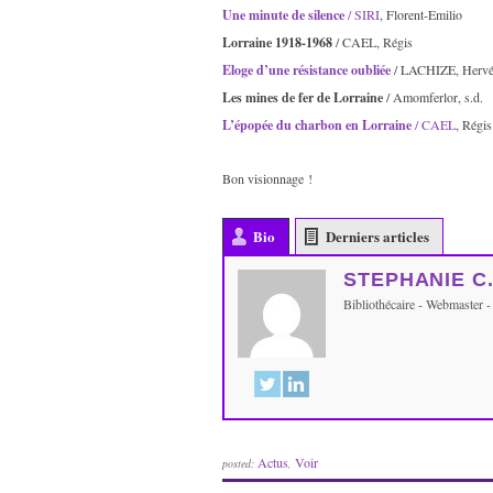
Une minute de silence
/ SIRI
, Florent-Emilio
Lorraine 1918-1968
/ CAEL, Régis
Eloge d’une résistance oubliée
/ LACHIZE, Herv
Les mines de fer de Lorraine
/ Amomferlor, s.d.
L’épopée du charbon en Lorraine
/ CAEL
, Régis
Bon visionnage !
Bio
Derniers articles
STEPHANIE C
Bibliothécaire - Webmaster 
Actus
Voir
posted:
,