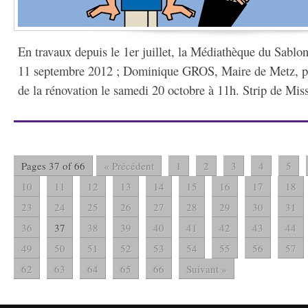
En travaux depuis le 1er juillet, la Médiathèque du Sablon 
11 septembre 2012 ; Dominique GROS, Maire de Metz, pro
de la rénovation le samedi 20 octobre à 11h. Strip de Miss
Pages 37 of 66
« Précédent
1
2
3
4
5
10
11
12
13
14
15
16
17
18
23
24
25
26
27
28
29
30
31
36
37
38
39
40
41
42
43
44
49
50
51
52
53
54
55
56
57
62
63
64
65
66
Suivant »