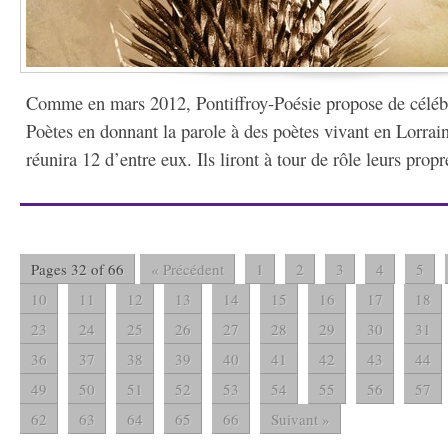
Comme en mars 2012, Pontiffroy-Poésie propose de célébr
Poètes en donnant la parole à des poètes vivant en Lorrain
réunira 12 d’entre eux. Ils liront à tour de rôle leurs propre
Pages 32 of 66
« Précédent
1
2
3
4
5
10
11
12
13
14
15
16
17
18
23
24
25
26
27
28
29
30
31
36
37
38
39
40
41
42
43
44
49
50
51
52
53
54
55
56
57
62
63
64
65
66
Suivant »