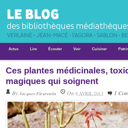
Actus
Lire
Écouter
Voir
Cuisiner
Patri
Ces plantes médicinales, toxi
magiques qui soignent
By
On
1 Co
Jacques Fleurentin
9 AVRIL 2013