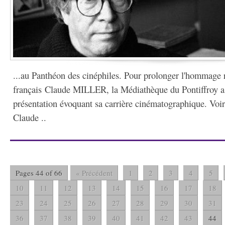
...au Panthéon des cinéphiles. Pour prolonger l'hommage 
français Claude MILLER, la Médiathèque du Pontiffroy a
présentation évoquant sa carrière cinématographique. Voir
Claude ..
Pages 44 of 66
« Précédent
1
2
3
4
5
10
11
12
13
14
15
16
17
18
23
24
25
26
27
28
29
30
31
36
37
38
39
40
41
42
43
44