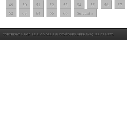
49
50
51
52
53
54
55
56
57
62
63
64
65
66
Suivant »
COPYRIGHT © 2026. LE BLOG DES BIBLIOTHÈQUES MÉDIATHÈQUES DE METZ.