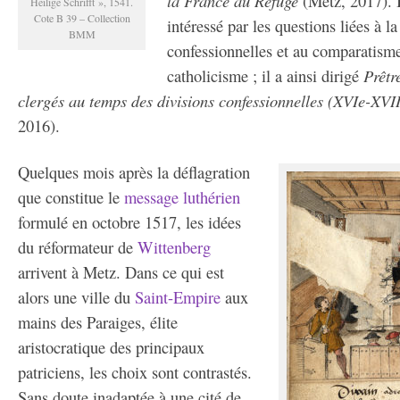
la France au Refuge
(Metz, 2017). I
Heilige Schrifft », 1541.
Cote B 39 – Collection
intéressé par les questions liées à l
BMM
confessionnelles et au comparatisme
catholicisme ; il a ainsi dirigé
Prêtr
clergés au temps des divisions confessionnelles (XVIe-XVII
2016).
Quelques mois après la déflagration
que constitue le
message luthérien
formulé en octobre 1517, les idées
du réformateur de
Wittenberg
arrivent à Metz. Dans ce qui est
alors une ville du
Saint-Empire
aux
mains des Paraiges, élite
aristocratique des principaux
patriciens, les choix sont contrastés.
Sans doute inadaptée à une cité de