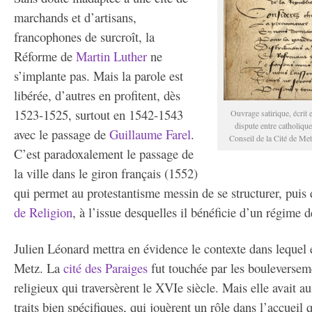
marchands et d’artisans,
francophones de surcroît, la
Réforme de
Martin Luther
ne
s’implante pas. Mais la parole est
libérée, d’autres en profitent, dès
1523-1525, surtout en 1542-1543
Ouvrage satirique, écrit 
dispute entre catholiqu
avec le passage de
Guillaume Farel
.
Conseil de la Cité de M
C’est paradoxalement le passage de
la ville dans le giron français (1552)
qui permet au protestantisme messin de se structurer, puis 
de Religion
, à l’issue desquelles il bénéficie d’un régime d
Julien Léonard mettra en évidence le contexte dans lequel 
Metz. La
cité des Paraiges
fut touchée par les bouleverseme
religieux qui traversèrent le XVIe siècle. Mais elle avait au
traits bien spécifiques, qui jouèrent un rôle dans l’accueil qu