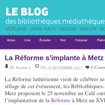
Actus
Lire
Écouter
Voir
Cuisiner
Patri
La Réforme s’implante à Metz
By
On
0 Comm
Nicolas J.
18 NOVEMBRE 2017
La Réforme luthérienne vient de célébrer se
sillage de cet événement, les Bibliothèque
Metz proposent le 25 novembre un Café curi
l’implantation de la
Réforme
à Metz au XVIe