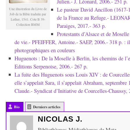
Julien.- J. Léonard, 2006.- 251 p.
Le pasteur David Ancillon (1617-1
Une illustration du Livre de
Job de la Bible traduite par
de la France au Refuge.- LEONARD
Luther, 1541. Cote B 39-
Collection BMM
Paraiges, 2017.- 363 p.
Protestants d’Alsace et de Moselle
de vie.- PFEIFFER, Antoine.- SAEP, 2006.- 318 p. : il
photographiques en couleurs
Huguenots : De la Moselle à Berlin, les chemins de l’
Editions Serpenoise, 2006.- 267 p
.
La fuite des Huguenots sous Louis XIV : de Courcelle
elle s’appelait Sara, il s’appelait Abraham, septembr
Claude.- Syndicat d’Initiative de Courcelles-Chaussy,
Bio
Derniers articles
NICOLAS J.
Bibliothèques-Médiathèques de Metz