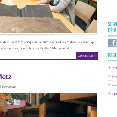
Suiv
de M
it à Metz... A la Médiathèque du Pontiffroy, ce sont des étudiants allemands qui
les cyclistes, ils ont choisi de s'arrêter à Metz pour déc ..
Page
Lire la suite »
Aut
Metz
Nos
Con
0 Comments
Pla