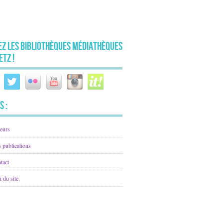
ez les Bibliothèques Médiathèques
etz !
s :
eurs
 publications
tact
n du site