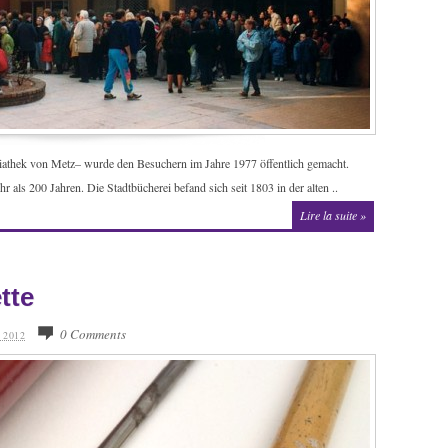
iathek von Metz– wurde den Besuchern im Jahre 1977 öffentlich gemacht.
hr als 200 Jahren. Die Stadtbücherei befand sich seit 1803 in der alten ..
Lire la suite »
tte
0 Comments
 2012