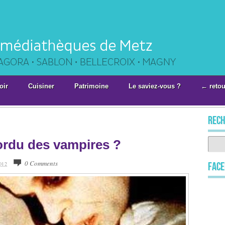
oir
Cuisiner
Patrimoine
Le saviez-vous ?
← retou
rech
rdu des vampires ?
0 Comments
012
Fac