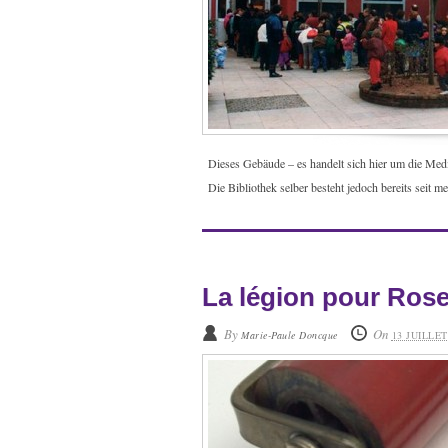
Dieses Gebäude – es handelt sich hier um die Med
Die Bibliothek selber besteht jedoch bereits seit me
La légion pour Rose
By
On
Marie-Paule Doncque
13 JUILLET