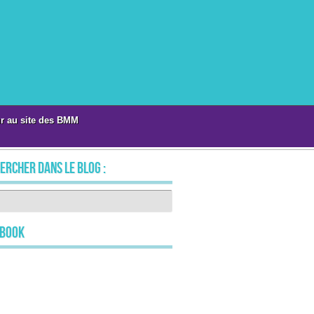
r au site des BMM
ercher dans le blog :
ebook