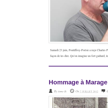
Samedi 23 juin, Pontiffroy-Poésie a reçu Charles Pe
façon de les dire. Qu’on imagine un fort gaillard, le
Hommage à Marage
By
On
Anne D.
7 JUILLET 2012