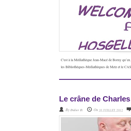
C'est à la Médiathèque Jean-Macé de Borny qu’en ju
les Bibliothèques-Médiathèques de Metz et le CASA
Le crâne de Charle
By
On
Didier D.
10 JUILLET 2012