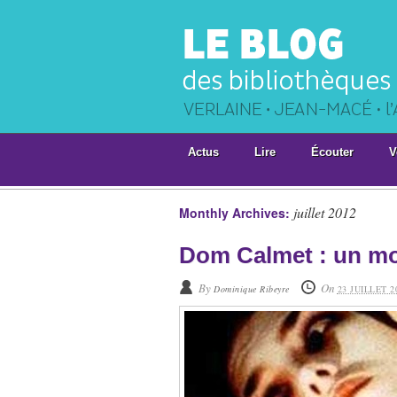
Actus
Lire
Écouter
V
juillet 2012
Monthly Archives:
Dom Calmet : un mo
By
On
Dominique Ribeyre
23 JUILLET 2