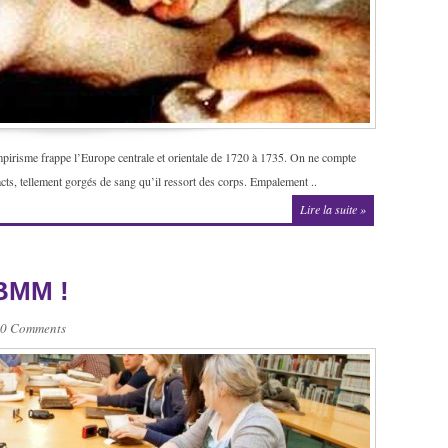
risme frappe l’Europe centrale et orientale de 1720 à 1735. On ne compte
acts, tellement gorgés de sang qu’il ressort des corps. Empalement ..
Lire la suite »
 BMM !
0 Comments