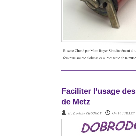
Rosette Choné par Marc Royer Simultanément douce
féminine source d'obstacles auront tenté de la musel
Faciliter l’usage d
de Metz
By
On
Danielle CHOGNOT
10 JUILLET 