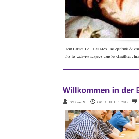
Dom Calmet. Coll. BM Metz Une épidémie de vampi
plus les cadavres suspects dans les cimetières : int
Willkommen in der
By
On
Anne D.
13 JUILLET 2012