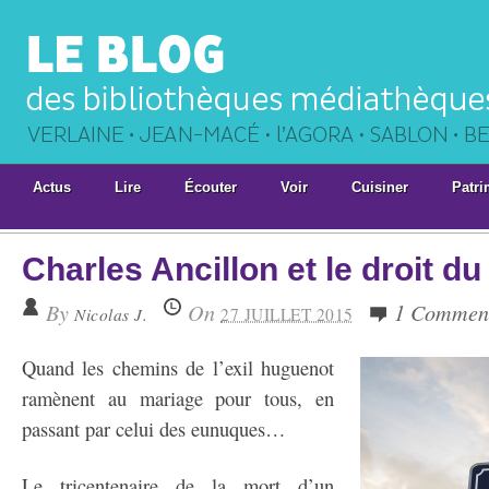
Actus
Lire
Écouter
Voir
Cuisiner
Patri
Charles Ancillon et le droit d
By
On
1 Commen
Nicolas J.
27 JUILLET 2015
Quand les chemins de l’exil huguenot
ramènent au mariage pour tous, en
passant par celui des eunuques…
Le tricentenaire de la mort d’un