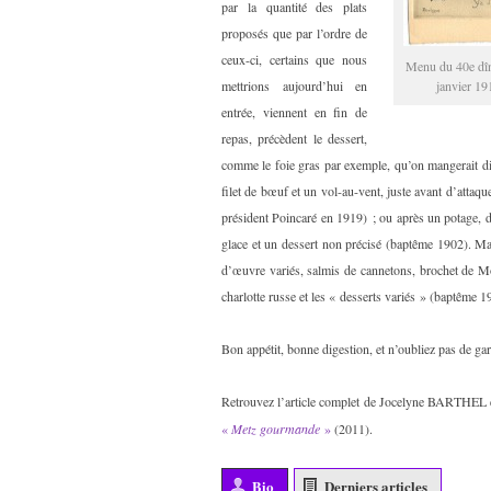
par la quantité des plats
proposés que par l’ordre de
ceux-ci, certains que nous
Menu du 40e dîn
mettrions aujourd’hui en
janvier 1
entrée, viennent en fin de
repas, précèdent le dessert,
comme le foie gras par exemple, qu’on mangerait di
filet de bœuf et un vol-au-vent, juste avant d’attaqu
président Poincaré en 1919) ; ou après un potage, d
glace et un dessert non précisé (baptême 1902). Ma
d’œuvre variés, salmis de cannetons, brochet de Mos
charlotte russe et les « desserts variés » (baptême 1
Bon appétit, bonne digestion, et n’oubliez pas de ga
Retrouvez l’article complet de Jocelyne BARTHEL e
«
Metz gourmande
»
(2011).
Bio
Derniers articles