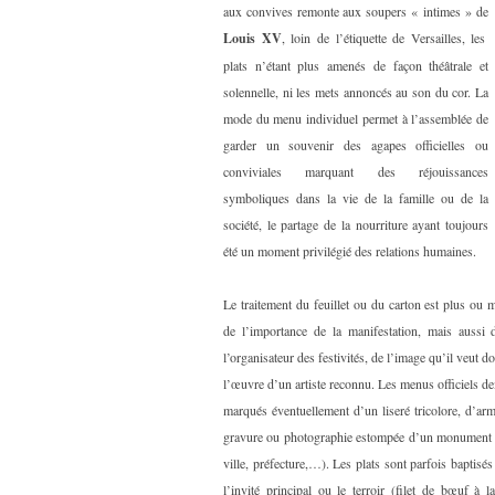
aux convives remonte aux soupers « intimes » de
Louis XV
, loin de l’étiquette de Versailles, les
plats n’étant plus amenés de façon théâtrale et
solennelle, ni les mets annoncés au son du cor. La
mode du menu individuel permet à l’assemblée de
garder un souvenir des agapes officielles ou
conviviales marquant des réjouissances
symboliques dans la vie de la famille ou de la
société, le partage de la nourriture ayant toujours
été un moment privilégié des relations humaines.
Le traitement du feuillet ou du carton est plus ou 
de l’importance de la manifestation, mais aussi d
l’organisateur des festivités, de l’image qu’il veut d
l’œuvre d’un artiste reconnu. Les menus officiels d
marqués éventuellement d’un liseré tricolore, d’arm
gravure ou photographie estompée d’un monument de
ville, préfecture,…). Les plats sont parfois baptis
l’invité principal ou le terroir (filet de bœuf à 