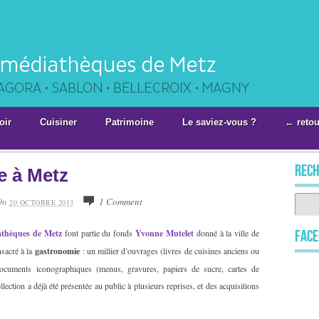
oir
Cuisiner
Patrimoine
Le saviez-vous ?
← retou
rech
e à Metz
On
1 Comment
20 OCTOBRE 2013
athèques de Metz
font partie du fonds
Yvonne Mutelet
donné à la ville de
Fac
nsacré à la
gastronomie
: un millier d’ouvrages (livres de cuisines anciens ou
 documents iconographiques (menus, gravures, papiers de sucre, cartes de
ollection a déjà été présentée au public à plusieurs reprises, et des acquisitions