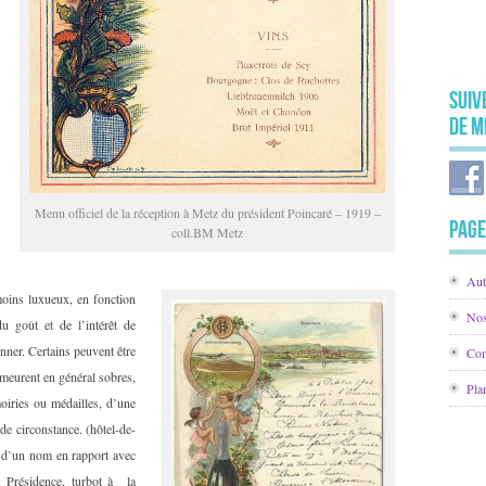
Suiv
de M
Menu officiel de la réception à Metz du président Poincaré – 1919 –
Page
coll.BM Metz
Aut
moins luxueux, en fonction
Nos
u goût et de l’intérêt de
onner. Certains peuvent être
Con
emeurent en général sobres,
Pla
oiries ou médailles, d’une
 circonstance. (hôtel-de-
és d’un nom en rapport avec
la Présidence, turbot à la