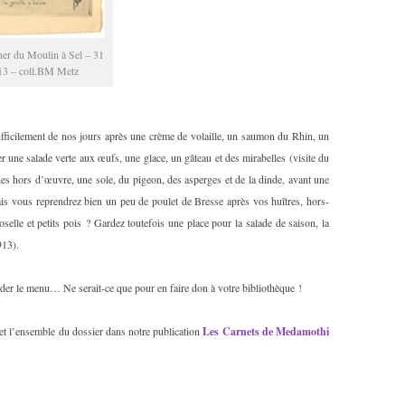
er du Moulin à Sel – 31
913 – coll.BM Metz
fficilement de nos jours après une crème de volaille, un saumon du Rhin, un
er une salade verte aux œufs, une glace, un gâteau et des mirabelles (visite du
es hors d’œuvre, une sole, du pigeon, des asperges et de la dinde, avant une
is vous reprendrez bien un peu de poulet de Bresse après vos huîtres, hors-
elle et petits pois ? Gardez toutefois une place pour la salade de saison, la
913).
rder le menu… Ne serait-ce que pour en faire don à votre bibliothèque !
t l’ensemble du dossier dans notre publication
Les Carnets de Medamothi