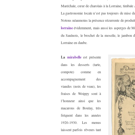
Maréchale, cœur de charolais à la Lorraine, timbale
La gastronomie locale n’est pas toujours de mise dans
Notons néanmoins la présence récurrente de produits
lorraine
évidemment, mais aussi les asperges de Me
du Saulnois, le brochet de la moselle, le jambon de
Lorraine en daube.
La
mirabelle
est présente
dans les desserts (tarte,
compote) comme en
accompagnement des
viandes (noix de veau), les
fraises de Woippy sont à
l’honneur ainsi que les
macarons de Boulay, très
fréquent dans les années
1920-1930. Les menus
laissent parfois rêveurs tant