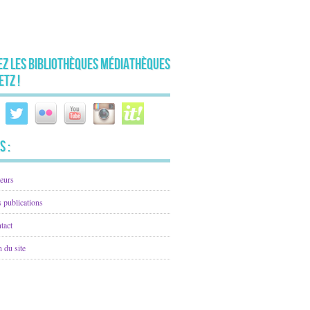
ez les Bibliothèques Médiathèques
etz !
s :
eurs
 publications
tact
n du site