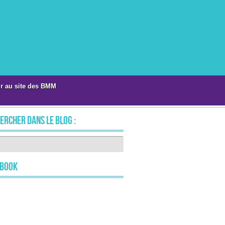
r au site des BMM
ercher dans le blog :
ebook