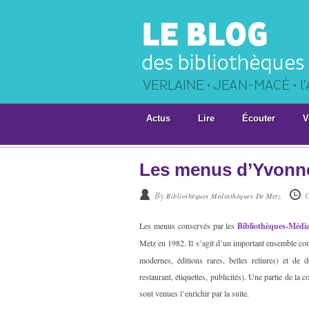
Actus
Lire
Écouter
V
Les menus d’Yvonn
By
Bibliothèques Médiathèques De Metz
Les menus conservés par les
Bibliothèques-Médi
Metz en 1982. Il s’agit d’un important ensemble co
modernes, éditions rares, belles reliures) et de
restaurant, étiquettes, publicités). Une partie de la c
sont venues l’enrichir par la suite.