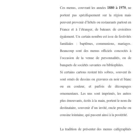
Ces menus, couvrant les années
1880 à 1970
, ne
portent pas spécifiquement sur la région mais
peuvent provenir d’hôtels ou restaurants partout en
France et à l’étranger, de bateaux de croisières
également. Un certain nombre est issu de festivités
familiales : baptêmes, communions, mariages.
Beaucoup sont des menus officiels concoctés à
l’occasion de la venue de personnalités, ou de
banquets de sociétés savantes ou bibliophiles.
Si certains cartons restent très sobres, souvent ils
sont ornés de dessins ou gravures en noir et blanc
ou en couleur, et parfois de découpages
ornementaux. Les uns sont imprimés, les autres
plus émouvants, écrits à la main, portent le nom du
destinataire, souvenir d’un invité, oncle proche ou
cousine lointaine, qui passent ainsi à la postérité.
La tradition de présenter des menus calligraphiés