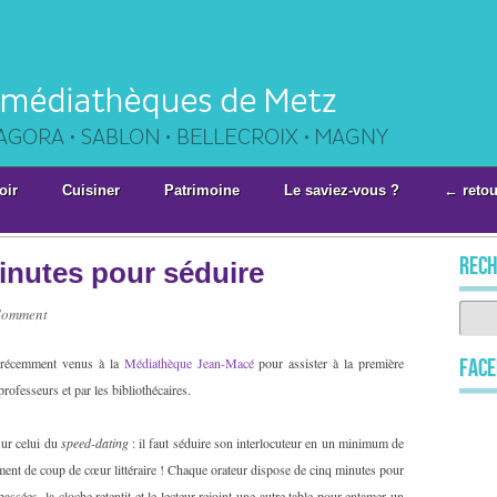
oir
Cuisiner
Patrimoine
Le saviez-vous ?
← retou
rech
inutes pour séduire
Comment
 récemment venus à la
Médiathèque Jean-Macé
pour assister à la première
Fac
professeurs et par les bibliothécaires.
sur celui du
speed-dating
: il faut séduire son interlocuteur en un minimum de
ment de coup de cœur littéraire ! Chaque orateur dispose de cinq minutes pour
assées, la cloche retentit et le lecteur rejoint une autre table pour entamer un