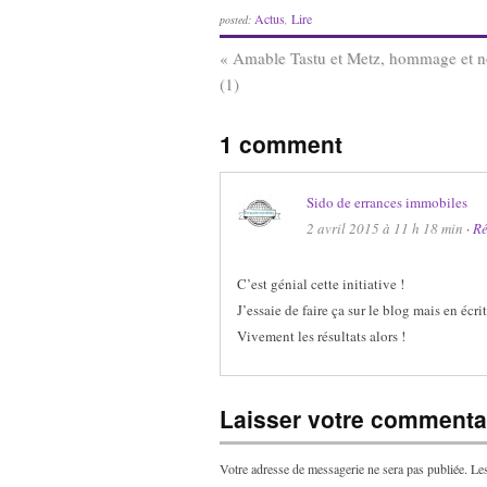
Actus
Lire
posted:
,
«
Amable Tastu et Metz, hommage et no
(1)
1 comment
Sido de errances immobiles
2 avril 2015 à 11 h 18 min
·
R
C’est génial cette initiative !
J’essaie de faire ça sur le blog mais en écr
Vivement les résultats alors !
Laisser votre commentai
Votre adresse de messagerie ne sera pas publiée.
Les