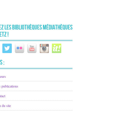
ez les Bibliothèques Médiathèques
etz !
s :
eurs
 publications
tact
n du site