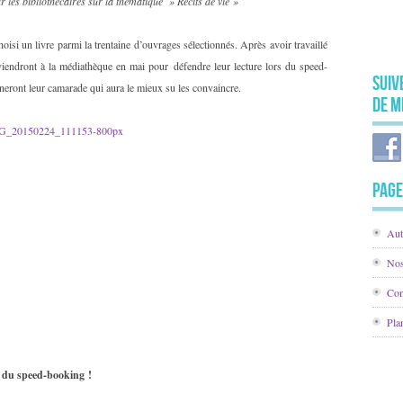
ar les bibliothécaires sur la thématique » Récits de vie »
hoisi un livre parmi la trentaine d’ouvrages sélectionnés. Après avoir travaillé
reviendront à la médiathèque en mai pour défendre leur lecture lors du speed-
Suiv
neront leur camarade qui aura le mieux su les convaincre.
de M
Page
Aut
Nos
Con
Pla
s du speed-booking !