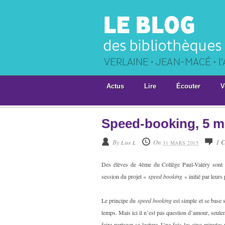
Actus
Lire
Écouter
V
Speed-booking, 5 m
By
On
1 
Lise L
31 MARS 2015
Des élèves de 4ème du Collège Paul-Valéry sont
session du projet «
speed booking
» initié par leurs 
Le principe du
speed booking
est simple et se base 
temps. Mais ici il n’est pas question d’amour, seule
faire partager sa lecture. Une fois les cinq minutes p