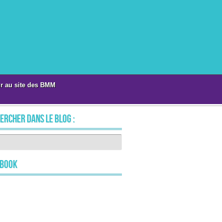
r au site des BMM
ercher dans le blog :
ebook