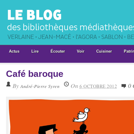
Actus
Lire
Écouter
Voir
Cuisiner
Patri
Café baroque
By
On
0
André-Pierre Syren
6 OCTOBRE 2012