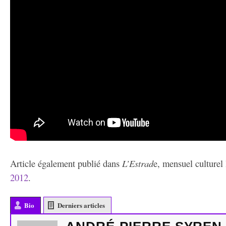
Article également publié dans
L’Estrad
e, mensuel culturel 
2012
.
Bio
Derniers articles